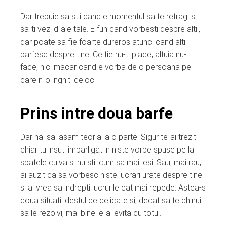
Dar trebuie sa stii cand e momentul sa te retragi si
sa-ti vezi d-ale tale. E fun cand vorbesti despre altii,
dar poate sa fie foarte dureros atunci cand altii
barfesc despre tine. Ce tie nu-ti place, altuia nu-i
face, nici macar cand e vorba de o persoana pe
care n-o inghiti deloc.
Prins intre doua barfe
Dar hai sa lasam teoria la o parte. Sigur te-ai trezit
chiar tu insuti imbarligat in niste vorbe spuse pe la
spatele cuiva si nu stii cum sa mai iesi. Sau, mai rau,
ai auzit ca sa vorbesc niste lucrari urate despre tine
si ai vrea sa indrepti lucrurile cat mai repede. Astea-s
doua situatii destul de delicate si, decat sa te chinui
sa le rezolvi, mai bine le-ai evita cu totul.