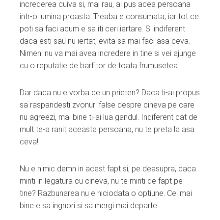
increderea cuiva si, mai rau, ai pus acea persoana
intr-o lumina proasta. Treaba e consumata, iar tot ce
poti sa faci acum e sa iti ceri iertare. Si indiferent
daca esti sau nu iertat, evita sa mai faci asa ceva.
Nimeni nu va mai avea incredere in tine si vei ajunge
cu o reputatie de barfitor de toata frumusetea.
Dar daca nu e vorba de un prieten? Daca ti-ai propus
sa raspandesti zvonuri false despre cineva pe care
nu agreezi, mai bine ti-ai lua gandul. Indiferent cat de
mult te-a ranit aceasta persoana, nu te preta la asa
ceva!
Nu e nimic demn in acest fapt si, pe deasupra, daca
minti in legatura cu cineva, nu te minti de fapt pe
tine? Razbunarea nu e niciodata o optiune. Cel mai
bine e sa ingnori si sa mergi mai departe.