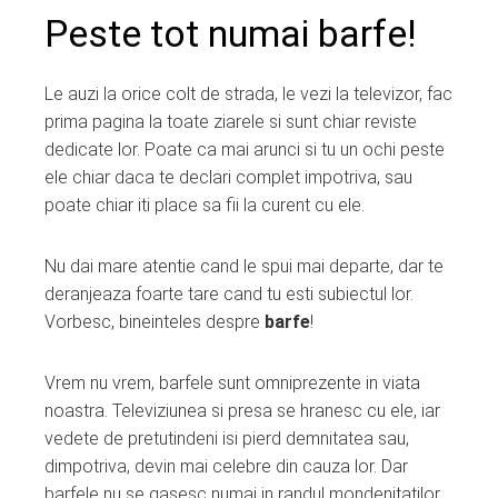
Peste tot numai barfe!
mbleupon
Le auzi la orice colt de strada, le vezi la televizor, fac
l
prima pagina la toate ziarele si sunt chiar reviste
dedicate lor. Poate ca mai arunci si tu un ochi peste
ele chiar daca te declari complet impotriva, sau
poate chiar iti place sa fii la curent cu ele.
Nu dai mare atentie cand le spui mai departe, dar te
deranjeaza foarte tare cand tu esti subiectul lor.
Vorbesc, bineinteles despre
barfe
!
Vrem nu vrem, barfele sunt omniprezente in viata
noastra. Televiziunea si presa se hranesc cu ele, iar
vedete de pretutindeni isi pierd demnitatea sau,
dimpotriva, devin mai celebre din cauza lor. Dar
barfele nu se gasesc numai in randul mondenitatilor.