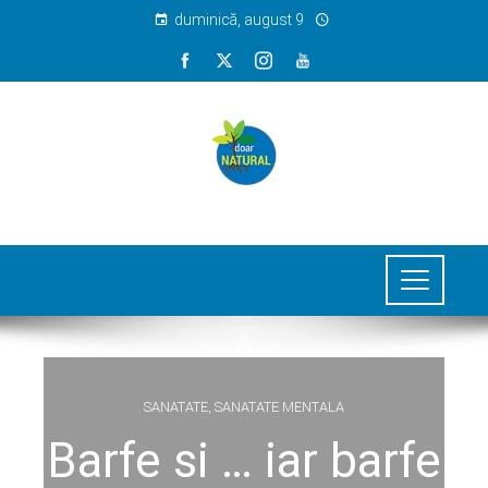
duminică, august 9
SANATATE
,
SANATATE MENTALA
Barfe si … iar barfe