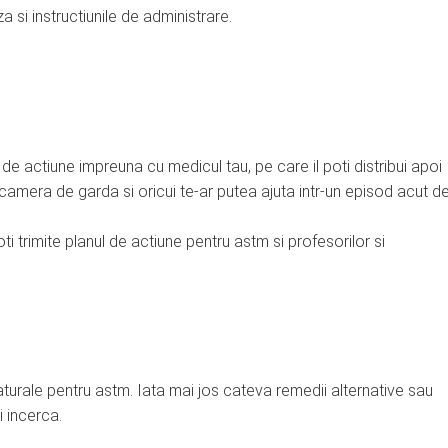
 si instructiunile de administrare.
 de actiune impreuna cu medicul tau, pe care il poti distribui apoi
la camera de garda si oricui te-ar putea ajuta intr-un episod acut d
 trimite planul de actiune pentru astm si profesorilor si
turale pentru astm. Iata mai jos cateva remedii alternative sau
 incerca.