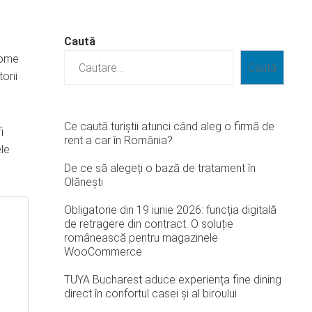
Caută
tome
Caută
orii
Ce caută turiștii atunci când aleg o firmă de
i
rent a car în România?
ele
De ce să alegeți o bază de tratament în
Olănești
Obligatorie din 19 iunie 2026: funcția digitală
de retragere din contract. O soluție
românească pentru magazinele
WooCommerce
TUYA Bucharest aduce experiența fine dining
direct în confortul casei și al biroului