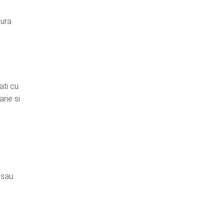
sura
ati cu
rie si
 sau