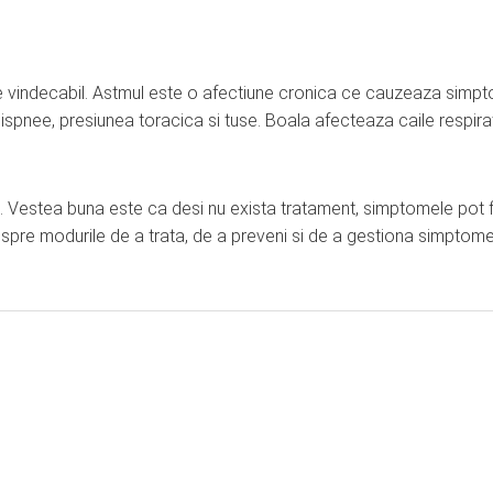
e vindecabil. Astmul este o afectiune cronica ce cauzeaza simp
dispnee, presiunea toracica si tuse. Boala afecteaza caile respirat
. Vestea buna este ca desi nu exista tratament, simptomele pot f
espre modurile de a trata, de a preveni si de a gestiona simptom