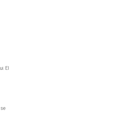
i. El
 se