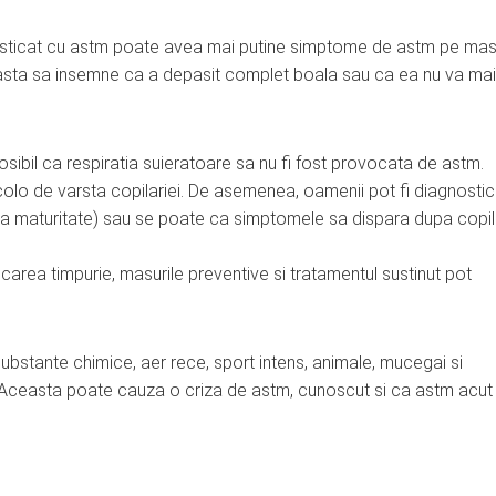
gnosticat cu astm poate avea mai putine simptome de astm pe ma
a asta sa insemne ca a depasit complet boala sau ca ea nu va mai
posibil ca respiratia suieratoare sa nu fi fost provocata de astm.
lo de varsta copilariei. De asemenea, oamenii pot fi diagnostic
 la maturitate) sau se poate ca simptomele sa dispara dupa copila
carea timpurie, masurile preventive si tratamentul sustinut pot
substante chimice, aer rece, sport intens, animale, mucegai si
 Aceasta poate cauza o criza de astm, cunoscut si ca astm acut