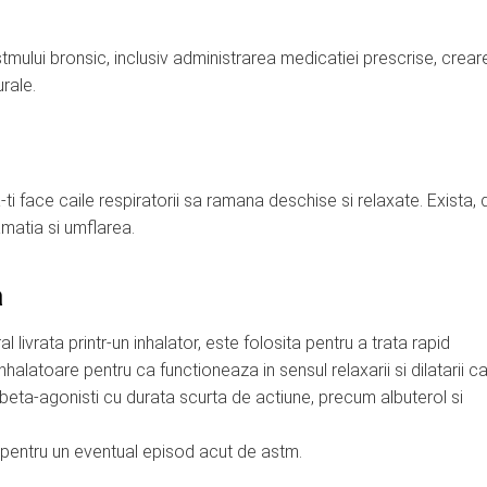
mului bronsic, inclusiv administrarea medicatiei prescrise, crear
rale.
ti face caile respiratorii sa ramana deschise si relaxate. Exista, 
matia si umflarea.
a
livrata printr-un inhalator, este folosita pentru a trata rapid
alatoare pentru ca functioneaza in sensul relaxarii si dilatarii ca
beta-agonisti cu durata scurta de actiune, precum albuterol si
 pentru un eventual episod acut de astm.