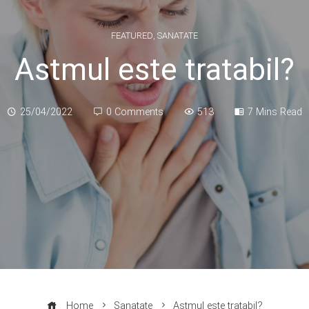
FEATURED
,
SANATATE
Astmul este tratabil?
25/04/2022
0 Comments
513
7 Mins Read
Home
Sanatate
Astmul este tratabil?