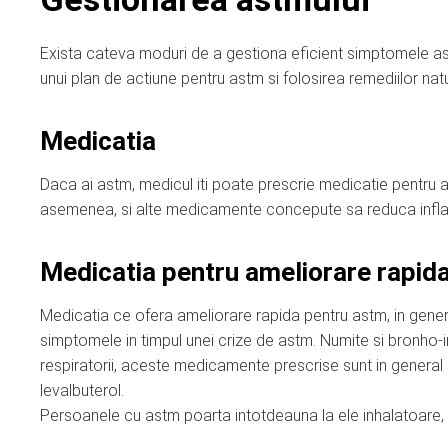
Exista cateva moduri de a gestiona eficient simptomele ast
unui plan de actiune pentru astm si folosirea remediilor natu
Medicatia
Daca ai astm, medicul iti poate prescrie medicatie pentru a-
asemenea, si alte medicamente concepute sa reduca infla
Medicatia pentru ameliorare rapid
Medicatia ce ofera ameliorare rapida pentru astm, in general 
simptomele in timpul unei crize de astm. Numite si bronho-inh
respiratorii, aceste medicamente prescrise sunt in general 
levalbuterol.
Persoanele cu astm poarta intotdeauna la ele inhalatoare,