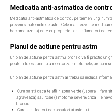
Medicatia anti-astmatica de contr
Medicatia anti-astmatica de control, pe termen lung, numita
preveni simptomele de astm. Cele mai frecvente medicament
beclometazona) care au proprietati anti-inflamatorii ce redu
Planul de actiune pentru astm
Un plan de actiune pentru astmul bronsic va fi practic un g
poate fi folosit pentru a monitoriza simptomele, precum si p
Un plan de actiune pentru astm ar trebui sa includa informa
Cum sa stii daca te afli in zona verde (usoara – fara 
agraveaza) sau rosie (simptome severe/criza – e nevoi
bronsic.
Care sunt factorii declansatori ai astmului.