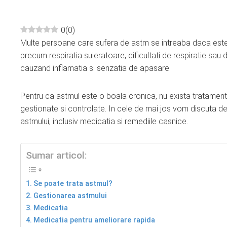
0
(
0
)
Multe persoane care sufera de astm se intreaba daca est
ebook
precum respiratia suieratoare, dificultati de respiratie sau 
cauzand inflamatia si senzatia de apasare.
ter
Pentru ca astmul este o boala cronica, nu exista tratament
edIn
gestionate si controlate. In cele de mai jos vom discuta d
astmului, inclusiv medicatia si remediile casnice.
erest
Sumar articol:
mbleupon
Se poate trata astmul?
l
Gestionarea astmului
Medicatia
Medicatia pentru ameliorare rapida