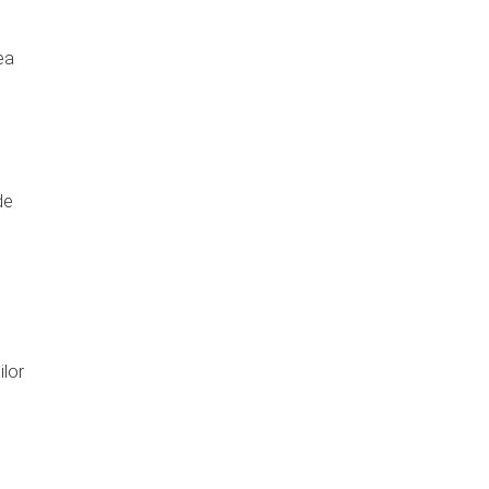
ea
de
ilor