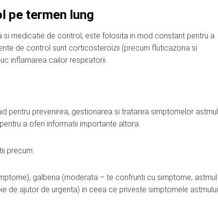
ol pe termen lung
 si medicatie de control, este folosita in mod constant pentru a
e de control sunt corticosteroizii (precum fluticazona si
c inflamarea cailor respiratorii.
hid pentru prevenirea, gestionarea si tratarea simptomelor astmulu
entru a oferi informatii importante altora.
tii precum:
simptome), galbena (moderata – te confrunti cu simptome, astmul
e de ajutor de urgenta) in ceea ce priveste simptomele astmului