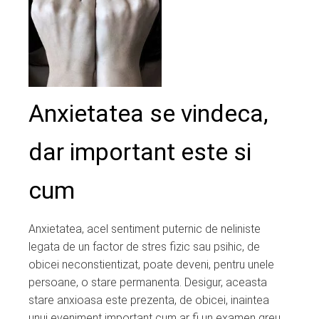
ter
edIn
erest
Anxietatea se vindeca,
mbleupon
dar important este si
l
cum
Anxietatea, acel sentiment puternic de neliniste
legata de un factor de stres fizic sau psihic, de
obicei neconstientizat, poate deveni, pentru unele
persoane, o stare permanenta. Desigur, aceasta
stare anxioasa este prezenta, de obicei, inaintea
unui eveniment important cum ar fi un examen greu,