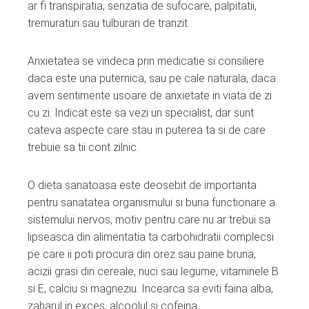
ar fi transpiratia, senzatia de sufocare, palpitatii,
tremuraturi sau tulburari de tranzit.
Anxietatea se vindeca prin medicatie si consiliere
daca este una puternica, sau pe cale naturala, daca
avem sentimente usoare de anxietate in viata de zi
cu zi. Indicat este sa vezi un specialist, dar sunt
cateva aspecte care stau in puterea ta si de care
trebuie sa tii cont zilnic.
O dieta sanatoasa este deosebit de importanta
pentru sanatatea organismului si buna functionare a
sistemului nervos, motiv pentru care nu ar trebui sa
lipseasca din alimentatia ta carbohidratii complecsi
pe care ii poti procura din orez sau paine bruna,
acizii grasi din cereale, nuci sau legume, vitaminele B
si E, calciu si magneziu. Incearca sa eviti faina alba,
zaharul in exces, alcoolul si cofeina.