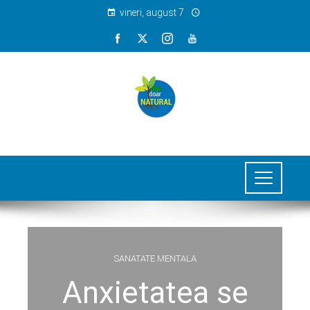
vineri, august 7
SANATATE MENTALA
Anxietatea se