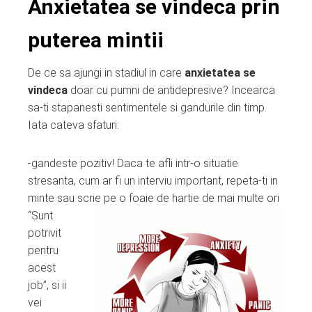
Anxietatea se vindeca prin
puterea mintii
De ce sa ajungi in stadiul in care
anxietatea se
vindeca
doar cu pumni de antidepresive? Incearca
sa-ti stapanesti sentimentele si gandurile din timp.
Iata cateva sfaturi:
-gandeste pozitiv! Daca te afli intr-o situatie
stresanta, cum ar fi un interviu important, repeta-ti in
minte sau scrie pe o
foaie de hartie de mai multe ori
“Sunt
potrivit
pentru
acest
job”, si ii
vei