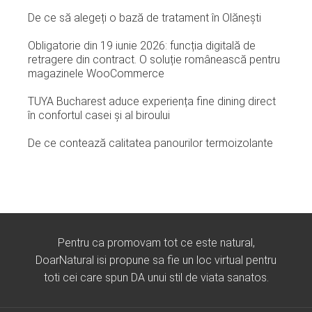
De ce să alegeți o bază de tratament în Olănești
Obligatorie din 19 iunie 2026: funcția digitală de
retragere din contract. O soluție românească pentru
magazinele WooCommerce
TUYA Bucharest aduce experiența fine dining direct
în confortul casei și al biroului
De ce contează calitatea panourilor termoizolante
Pentru ca promovam tot ce este natural,
DoarNatural isi propune sa fie un loc virtual pentru
toti cei care spun DA unui stil de viata sanatos.