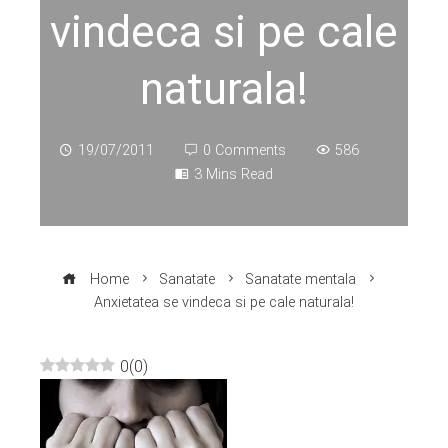
vindeca si pe cale
naturala!
19/07/2011
0 Comments
586
3 Mins Read
Home
Sanatate
Sanatate mentala
Anxietatea se vindeca si pe cale naturala!
0
(
0
)
ebook