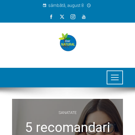
sâmbătă, august 8
SANATATE
5 recomandari