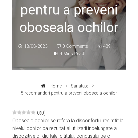
pentru a preveni
oboseala ochilor
18/08/2023
0 Comments
439
4 Mins Read
Home
Sanatate
5 recomandari pentru a preveni oboseala ochilor
0
(
0
)
Oboseala ochilor se refera la disconfortul resimtit la
ebook
nivelul ochilor ca rezultat al utilizarii indelungate a
dispozitivelor digitale, cititului, condusului pe o