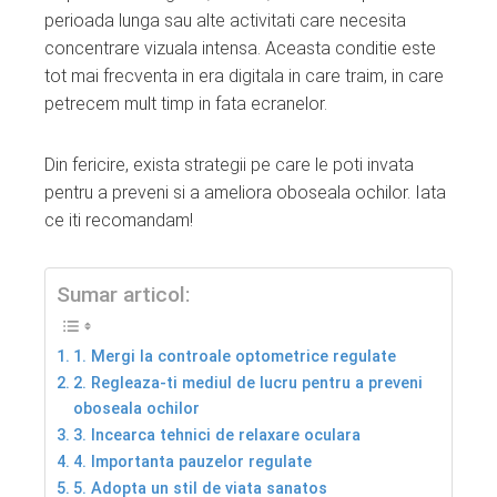
ter
perioada lunga sau alte activitati care necesita
concentrare vizuala intensa. Aceasta conditie este
edIn
tot mai frecventa in era digitala in care traim, in care
petrecem mult timp in fata ecranelor.
erest
Din fericire, exista strategii pe care le poti invata
mbleupon
pentru a preveni si a ameliora oboseala ochilor. Iata
ce iti recomandam!
l
Sumar articol:
1. Mergi la controale optometrice regulate
2. Regleaza-ti mediul de lucru pentru a preveni
oboseala ochilor
3. Incearca tehnici de relaxare oculara
4. Importanta pauzelor regulate
5. Adopta un stil de viata sanatos