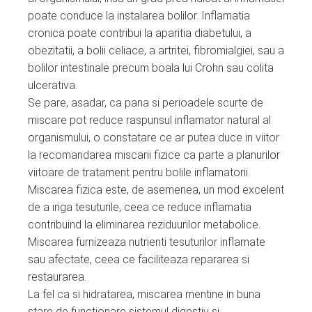
poate conduce la instalarea bolilor. Inflamatia
cronica poate contribui la aparitia diabetului, a
obezitatii, a bolii celiace, a artritei, fibromialgiei, sau a
bolilor intestinale precum boala lui Crohn sau colita
ulcerativa.
Se pare, asadar, ca pana si perioadele scurte de
miscare pot reduce raspunsul inflamator natural al
organismului, o constatare ce ar putea duce in viitor
la recomandarea miscarii fizice ca parte a planurilor
viitoare de tratament pentru bolile inflamatorii.
Miscarea fizica este, de asemenea, un mod excelent
de a iriga tesuturile, ceea ce reduce inflamatia
contribuind la eliminarea reziduurilor metabolice.
Miscarea furnizeaza nutrienti tesuturilor inflamate
sau afectate, ceea ce faciliteaza repararea si
restaurarea.
La fel ca si hidratarea, miscarea mentine in buna
stare de functionare sistemul digestiv si