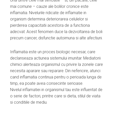
Una dintre cele mai serioase – si, din pacate, cele
ebook
mai comune – cauze ale bolilor cronice este
inflamatia. Nivelurile ridicate de inflamatie in
ter
organism determina deteriorarea celulelor si
pierderea capacitatii acestora de a functiona
edIn
adecvat. Acest fenomen duce la dezvoltarea de boli
precum cancer, disfunctie autoimuna si alte afectiuni.
erest
Inflamatia este un proces biologic necesar, care
mbleupon
declanseaza actiunea sistemului imunitar. Mediatorii
chimici alerteaza organismul cu privire la zonele care
necesita aparare sau reparare. Din nefericire, atunci
l
cand inflamatia continua pentru o perioada lunga de
timp, ea poate avea consecinte serioase.
Nivelul inflamatiei in organismul tau este influentat de
o serie de factori, printre care si dieta, stilul de viata
si conditiile de mediu.