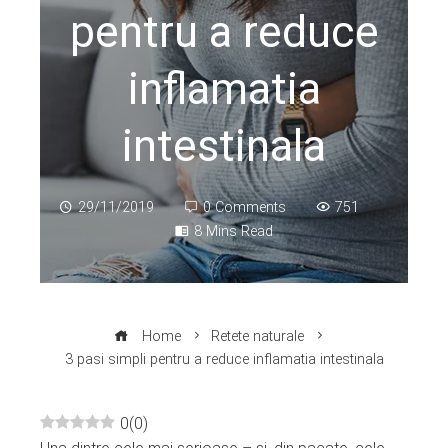
pentru a reduce
inflamatia
intestinala
29/11/2019
0 Comments
751
8 Mins Read
Home
Retete naturale
3 pasi simpli pentru a reduce inflamatia intestinala
0
(
0
)