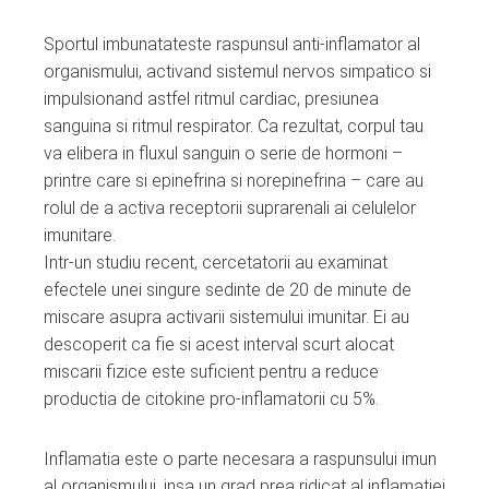
Sportul imbunatateste raspunsul anti-inflamator al
organismului, activand sistemul nervos simpatico si
impulsionand astfel ritmul cardiac, presiunea
sanguina si ritmul respirator. Ca rezultat, corpul tau
va elibera in fluxul sanguin o serie de hormoni –
printre care si epinefrina si norepinefrina – care au
rolul de a activa receptorii suprarenali ai celulelor
imunitare.
Intr-un studiu recent, cercetatorii au examinat
efectele unei singure sedinte de 20 de minute de
miscare asupra activarii sistemului imunitar. Ei au
descoperit ca fie si acest interval scurt alocat
miscarii fizice este suficient pentru a reduce
productia de citokine pro-inflamatorii cu 5%.
Inflamatia este o parte necesara a raspunsului imun
al organismului, insa un grad prea ridicat al inflamatiei