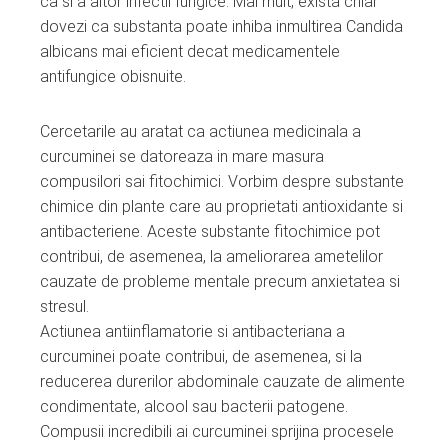
ca si a altor infectii fungice. Mai mult, exista chiar
dovezi ca substanta poate inhiba inmultirea Candida
albicans mai eficient decat medicamentele
antifungice obisnuite.
Cercetarile au aratat ca actiunea medicinala a
curcuminei se datoreaza in mare masura
compusilori sai fitochimici. Vorbim despre substante
chimice din plante care au proprietati antioxidante si
antibacteriene. Aceste substante fitochimice pot
contribui, de asemenea, la ameliorarea ametelilor
cauzate de probleme mentale precum anxietatea si
stresul.
Actiunea antiinflamatorie si antibacteriana a
curcuminei poate contribui, de asemenea, si la
reducerea durerilor abdominale cauzate de alimente
condimentate, alcool sau bacterii patogene.
Compusii incredibili ai curcuminei sprijina procesele