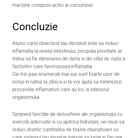
mai bine compusii activi ai curcuminei.
Concluzie
Atunci cand obiectivul tau declarat este sa reduci
inflamatia la nivelul intestinului, pricipala prioritate ar
trebui sa fie eliminarea din dieta si din stilul de viata a
factorilor care favorizeaza inflamatia.
Cei trei pasi enumerati mai sus sunt foarte usor de
inclus in rutina ta zilnica si te vor ajuta sa minimizezi
procesele inflamatorii care au loc in interiorul
organismului.
Sprijinind functiile de detoxifiere ale organismului cu
exercitii adecvate si cu ajutorul hidratarii, vei reusi sa
reduci drastic cantitatea de toxine daunatoare cu
care sistemul tau imunitar trebuie sa lupte in fiecare