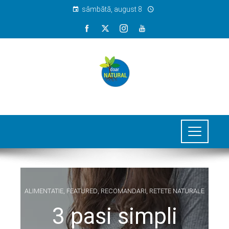
sâmbătă, august 8
ALIMENTATIE
,
FEATURED
,
RECOMANDARI
,
RETETE NATURALE
3 pasi simpli