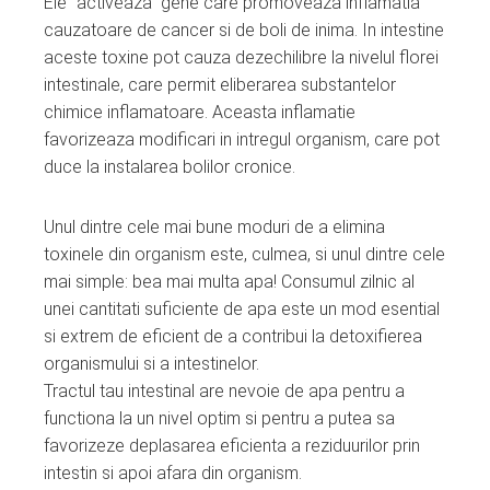
Ele “activeaza” gene care promoveaza inflamatia
cauzatoare de cancer si de boli de inima. In intestine
aceste toxine pot cauza dezechilibre la nivelul florei
intestinale, care permit eliberarea substantelor
chimice inflamatoare. Aceasta inflamatie
favorizeaza modificari in intregul organism, care pot
duce la instalarea bolilor cronice.
Unul dintre cele mai bune moduri de a elimina
toxinele din organism este, culmea, si unul dintre cele
mai simple: bea mai multa apa! Consumul zilnic al
unei cantitati suficiente de apa este un mod esential
si extrem de eficient de a contribui la detoxifierea
organismului si a intestinelor.
Tractul tau intestinal are nevoie de apa pentru a
functiona la un nivel optim si pentru a putea sa
favorizeze deplasarea eficienta a reziduurilor prin
intestin si apoi afara din organism.