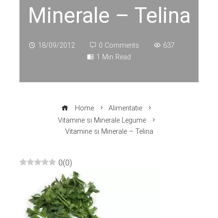
Minerale – Telina
18/09/2012
0 Comments
637
1 Min Read
Home
Alimentatie
Vitamine si Minerale Legume
Vitamine si Minerale – Telina
0
(
0
)
ebook
ter