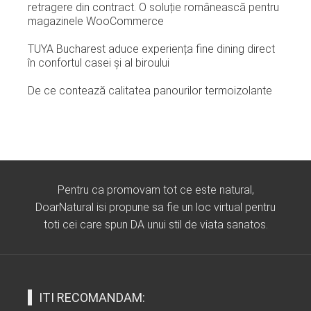
retragere din contract. O soluție românească pentru
magazinele WooCommerce
TUYA Bucharest aduce experiența fine dining direct
în confortul casei și al biroului
De ce contează calitatea panourilor termoizolante
Pentru ca promovam tot ce este natural,
DoarNatural isi propune sa fie un loc virtual pentru
toti cei care spun DA unui stil de viata sanatos.
ITI RECOMANDAM: