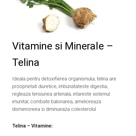
edIn
erest
mbleupon
Vitamine si Minerale –
l
Telina
Ideala pentru detoxifierea organismului, telina are
prooprietati diuretice, imbunatateste digestia,
regleaza tensiunea arteriala, intareste sistemul
imunitar, combate balonarea, amelioreaza
dismenoreea si diminueaza colesterolul.
Telina – Vitamine: