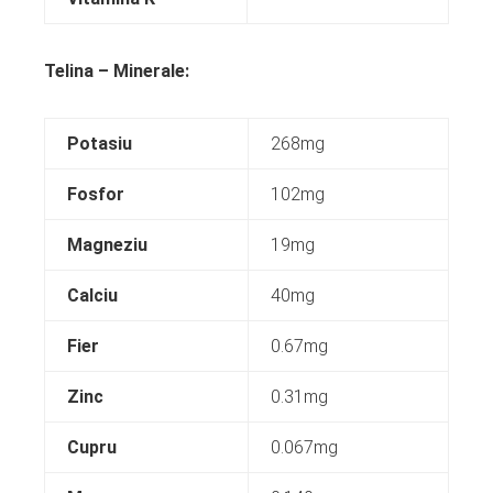
Telina – Minerale:
Potasiu
268mg
Fosfor
102mg
Magneziu
19mg
Calciu
40mg
Fier
0.67mg
Zinc
0.31mg
Cupru
0.067mg