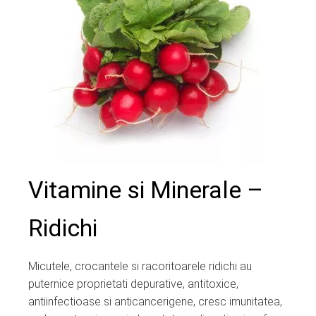
edIn
erest
mbleupon
l
Vitamine si Minerale –
Ridichi
Micutele, crocantele si racoritoarele ridichi au
puternice proprietati depurative, antitoxice,
antiinfectioase si anticancerigene, cresc imunitatea,