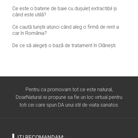
Ce este o baterie de baie cu dușuleț extractibil și
când este utilă?
Ce caută turiștii atunci când aleg o firmă de rent a
car în România?
De ce să alegeți o bază de tratament în Olănești
Pentru ca promovam tot ce este natural,
DoarNatural isi propune sa fie un loc virtual pentru
toti cei care spun DA unui stil de viata sanatos.
ITI RECOMANDAM: