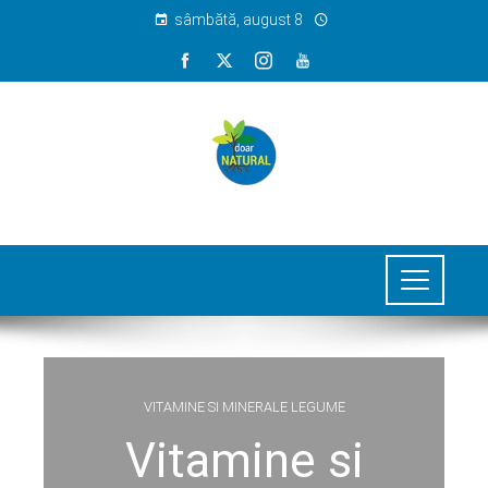
sâmbătă, august 8
VITAMINE SI MINERALE LEGUME
Vitamine si