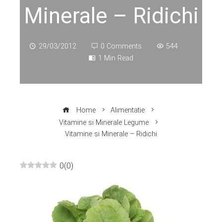
Minerale – Ridichi
29/03/2012
0 Comments
544
1 Min Read
Home
Alimentatie
Vitamine si Minerale Legume
Vitamine si Minerale – Ridichi
0
(
0
)
ebook
ter