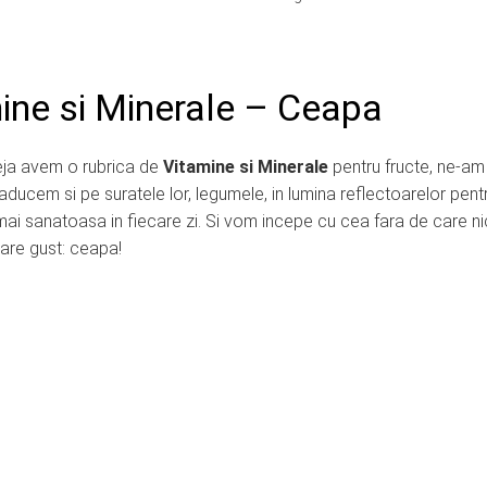
ine si Minerale – Ceapa
eja avem o rubrica de
Vitamine si Minerale
pentru fructe, ne-am
 aducem si pe suratele lor, legumele, in lumina reflectoarelor pent
mai sanatoasa in fiecare zi. Si vom incepe cu cea fara de care ni
are gust: ceapa!