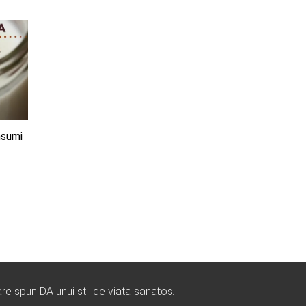
nsumi
re spun DA unui stil de viata sanatos.