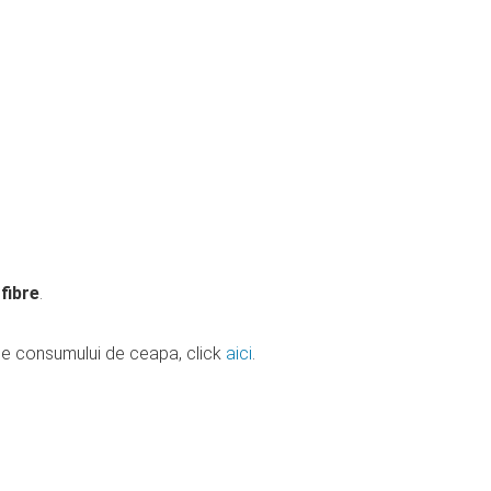
g
fibre
.
ale consumului de ceapa, click
aici
.