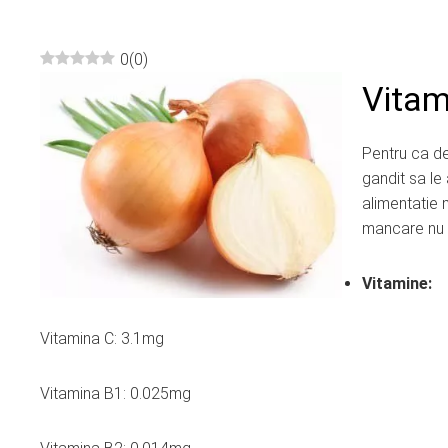
0
(
0
)
Vitam
ebook
ter
Pentru ca d
gandit sa le
alimentatie 
edIn
mancare nu 
erest
Vitamine:
mbleupon
Vitamina C: 3.1mg
l
Vitamina B1: 0.025mg