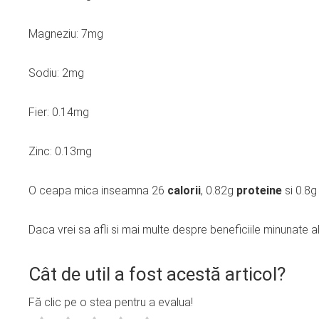
Magneziu: 7mg
Sodiu: 2mg
Fier: 0.14mg
Zinc: 0.13mg
O ceapa mica inseamna 26
calorii
, 0.82g
proteine
si 0.8
Daca vrei sa afli si mai multe despre beneficiile minunate 
Cât de util a fost acestă articol?
Fă clic pe o stea pentru a evalua!