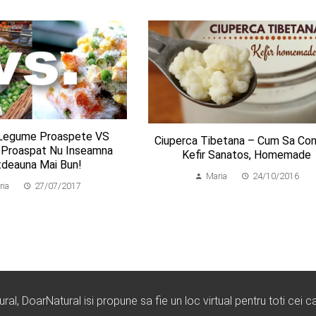
 Legume Proaspete VS
Ciuperca Tibetana – Cum Sa Co
 Proaspat Nu Inseamna
Kefir Sanatos, Homemade
tdeauna Mai Bun!
Maria
24/10/2016
ria
27/07/2017
l, DoarNatural isi propune sa fie un loc virtual pentru toti cei ca