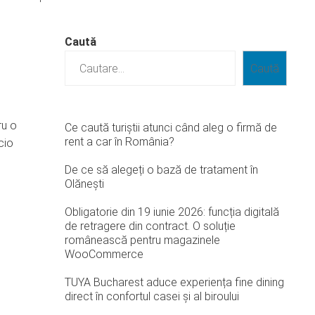
Caută
Caută
ru o
Ce caută turiștii atunci când aleg o firmă de
rent a car în România?
cio
De ce să alegeți o bază de tratament în
Olănești
Obligatorie din 19 iunie 2026: funcția digitală
de retragere din contract. O soluție
românească pentru magazinele
WooCommerce
TUYA Bucharest aduce experiența fine dining
direct în confortul casei și al biroului