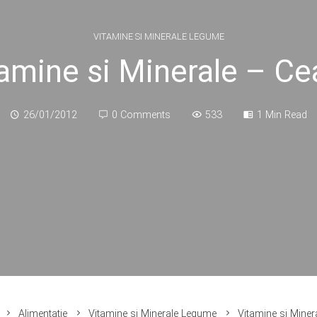
VITAMINE SI MINERALE LEGUME
amine si Minerale – C
26/01/2012
0 Comments
533
1 Min Read
Alimentatie
Vitamine si Minerale Legume
Vitamine si Miner