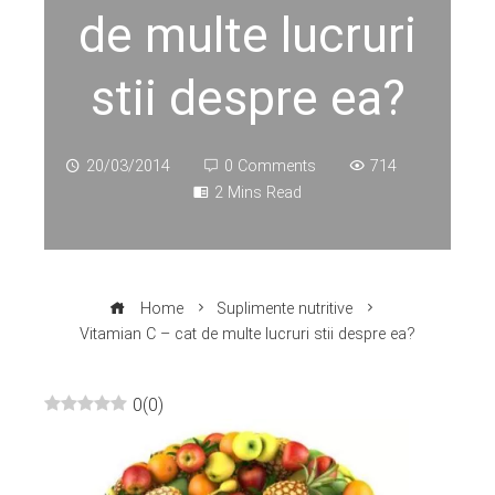
de multe lucruri
stii despre ea?
20/03/2014
0 Comments
714
2 Mins Read
Home
Suplimente nutritive
Vitamian C – cat de multe lucruri stii despre ea?
0
(
0
)
ebook