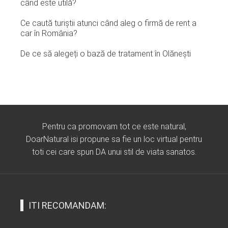
când este utilă?
Ce caută turiștii atunci când aleg o firmă de rent a
car în România?
De ce să alegeți o bază de tratament în Olănești
Pentru ca promovam tot ce este natural,
DoarNatural isi propune sa fie un loc virtual pentru
toti cei care spun DA unui stil de viata sanatos.
ITI RECOMANDAM: