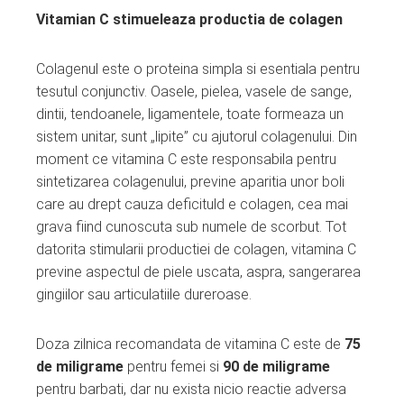
Vitamian C stimueleaza productia de colagen
Colagenul este o proteina simpla si esentiala pentru
tesutul conjunctiv. Oasele, pielea, vasele de sange,
dintii, tendoanele, ligamentele, toate formeaza un
sistem unitar, sunt „lipite” cu ajutorul colagenului. Din
moment ce vitamina C este responsabila pentru
sintetizarea colagenului, previne aparitia unor boli
care au drept cauza deficituld e colagen, cea mai
grava fiind cunoscuta sub numele de scorbut. Tot
datorita stimularii productiei de colagen, vitamina C
previne aspectul de piele uscata, aspra, sangerarea
gingiilor sau articulatiile dureroase.
Doza zilnica recomandata de vitamina C este de
75
de miligrame
pentru femei si
90 de miligrame
pentru barbati, dar nu exista nicio reactie adversa