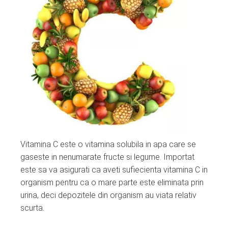
ter
edIn
erest
mbleupon
l
Vitamina C este o vitamina solubila in apa care se
gaseste in nenumarate fructe si legume. Importat
este sa va asigurati ca aveti sufiecienta vitamina C in
organism pentru ca o mare parte este eliminata prin
urina, deci depozitele din organism au viata relativ
scurta.