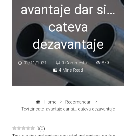
avantaje dar si…
cateva
dezavantaje
02/11/2021
0 Comments
879
4 Mins Read
Home
Recomandari
Tevi zincate: avantaje dar si… cateva dezavantaje
0
(
0
)