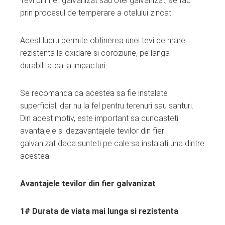
Tevi din fier galvanizat sau otel galvanizat,
se fac
ebook
prin procesul de temperare a otelului zincat.
ter
Acest lucru permite obtinerea unei tevi de mare
rezistenta la oxidare si coroziune, pe langa
edIn
durabilitatea la impacturi.
erest
Se recomanda ca acestea sa fie instalate
superficial, dar nu la fel pentru terenuri sau santuri.
mbleupon
Din acest motiv, este important sa cunoasteti
avantajele si dezavantajele tevilor din fier
l
galvanizat daca sunteti pe cale sa instalati una dintre
acestea.
Avantajele tevilor din fier galvanizat
1# Durata de viata mai lunga si rezistenta