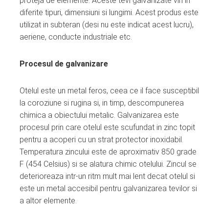
proteja de elemente. Aceste tevi galvanizate vin in
diferite tipuri, dimensiuni si lungimi. Acest produs este
utilizat in subteran (desi nu este indicat acest lucru),
aeriene, conducte industriale etc.
Procesul de galvanizare
Otelul este un metal feros, ceea ce il face susceptibil
la coroziune si rugina si, in timp, descompunerea
chimica a obiectului metalic. Galvanizarea este
procesul prin care otelul este scufundat in zinc topit
pentru a acoperi cu un strat protector inoxidabil.
Temperatura zincului este de aproximativ 850 grade
F (454 Celsius) si se alatura chimic otelului. Zincul se
deterioreaza intr-un ritm mult mai lent decat otelul si
este un metal accesibil pentru galvanizarea tevilor si
a altor elemente.