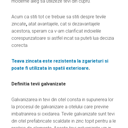
moderne aleg sa utilizeze tevi din cupru.
Acum ca stiti tot ce trebuie sa stiti despre tevile
zincate
,
atat avantajele, cat si dezavantajele
acestora, speram ca v-am clarificat indoielile
corespunzatoare si astfel incat sa puteti lua decizia
corecta.
Teava zincata este rezistenta la zgarieturi si
poate fi utilizata in spatii exterioare
.
Definitia tevii galvanizate
Galvanizarea in tevi din otel consta in supunerea lor
la procesul de galvanizare a otelului care previne
imbatranirea si oxidarea. Tevile galvanizate sunt tevi
din otel prefabricate scaldate in zinc topit pentru a le