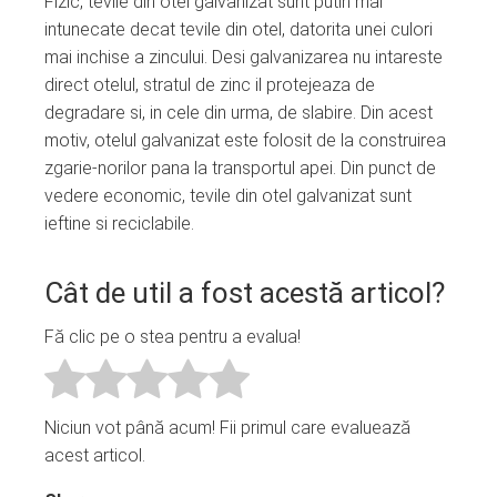
Fizic, tevile din otel galvanizat sunt putin mai
intunecate decat tevile din otel, datorita unei culori
mai inchise a zincului. Desi galvanizarea nu intareste
direct otelul, stratul de zinc il protejeaza de
degradare si, in cele din urma, de slabire. Din acest
motiv, otelul galvanizat este folosit de la construirea
zgarie-norilor pana la transportul apei. Din punct de
vedere economic, tevile din otel galvanizat sunt
ieftine si reciclabile.
Cât de util a fost acestă articol?
Fă clic pe o stea pentru a evalua!
Niciun vot până acum! Fii primul care evaluează
acest articol.