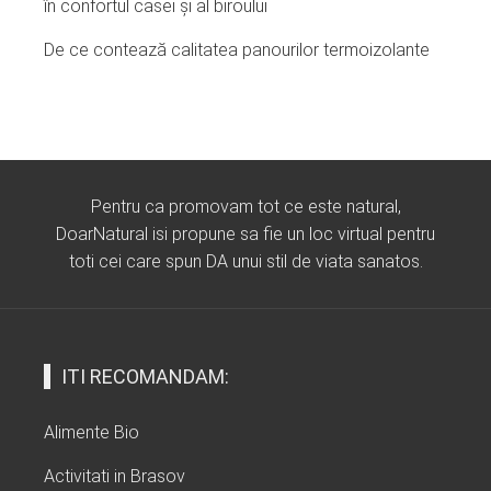
în confortul casei și al biroului
De ce contează calitatea panourilor termoizolante
Pentru ca promovam tot ce este natural,
DoarNatural isi propune sa fie un loc virtual pentru
toti cei care spun DA unui stil de viata sanatos.
ITI RECOMANDAM:
Alimente Bio
Activitati in Brasov