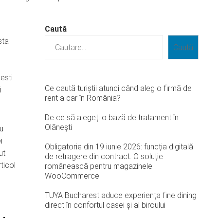
Caută
sta
Caută
esti
Ce caută turiștii atunci când aleg o firmă de
i
rent a car în România?
De ce să alegeți o bază de tratament în
Olănești
cu
i
Obligatorie din 19 iunie 2026: funcția digitală
ut
de retragere din contract. O soluție
ticol
românească pentru magazinele
WooCommerce
TUYA Bucharest aduce experiența fine dining
direct în confortul casei și al biroului