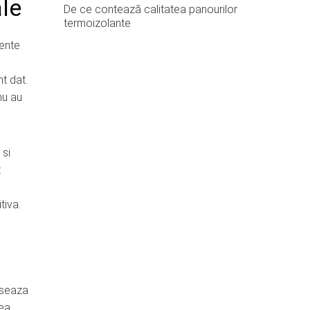
ale
De ce contează calitatea panourilor
termoizolante
iente
t dat.
nu au
 si
t
tiva.
eseaza
rea