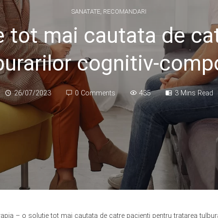
SANATATE
,
RECOMANDARI
e tot mai cautata de ca
lburarilor cognitiv-com
26/07/2023
0 Comments
435
3 Mins Read
apia – o solutie tot mai cautata de catre pacienti pentru tratarea tulb