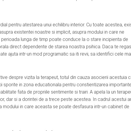
dial pentru atestarea unui echilibru interior. Cu toate acestea, exi
supra existentei noastre si implicit, asupra modului in care ne
o perioada lunga de timp poate conduce la o stare incipienta de
porala direct dependente de starea noastra psihica. Daca te regas
te ajuta intr-un mod programatic sa iti revii, sa identifici cele ma
e despre vizita la terapeut, totul din cauza asocierii acestuia 
ii sporite in zona educationala pentru constientizarea importante
litate fata de propriile sentimente si trairi. A apela la un terape
, dar si a dorintei de a trece peste acestea. In cadrul acestui ar
i a modului in care aceasta se poate desfasura intr-un cabinet de