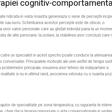
erapiei cognitiv-comportament
te ridicata in viata noastra genereaza o serie de perceptii incip
ate sau lucru. Schimbarea acestor perceptii este de obicei, o
 unor valori personale care au ghidat individul pana la un momen
ata de alte persoane, la izolare, la stabilirea unor concluzii care 
 catre un specialist in acest spectru poate conduce la atenuarea
si conversatiei. Principalele motivatii ale unei astfel de terapii sun
a problemelor principale, insusirea unor tehnici de indepartare a
realitate si nu in ultimul rand, asocierea viitorului cu o nuanta pozi
 ajutor de specialitate pe zona terapeutica, cu siguranta te inter
 bine, chiar daca terapia presupune o arta conversationala in vede