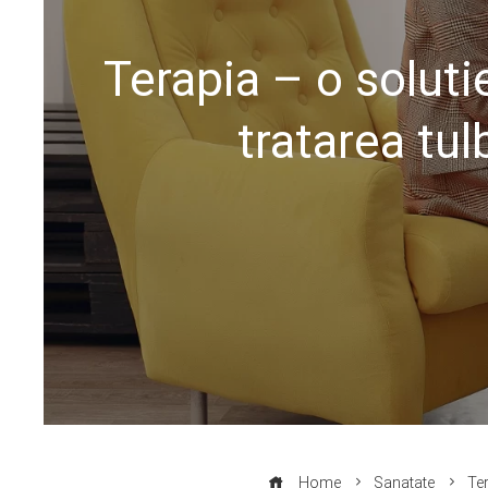
Terapia – o soluti
tratarea tu
Home
Sanatate
Ter