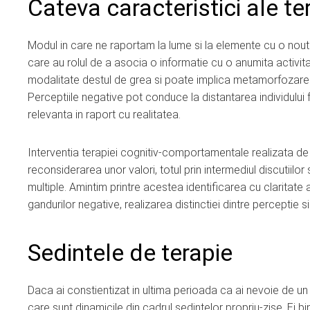
Cateva caracteristici ale t
Modul in care ne raportam la lume si la elemente cu o nouta
care au rolul de a asocia o informatie cu o anumita activit
modalitate destul de grea si poate implica metamorfozarea
Perceptiile negative pot conduce la distantarea individului f
relevanta in raport cu realitatea.
Interventia terapiei cognitiv-comportamentale realizata de
reconsiderarea unor valori, totul prin intermediul discutiilor 
multiple. Amintim printre acestea identificarea cu claritate 
gandurilor negative, realizarea distinctiei dintre perceptie si 
Sedintele de terapie
Daca ai constientizat in ultima perioada ca ai nevoie de un
care sunt dinamicile din cadrul sedintelor propriu-zise. Ei