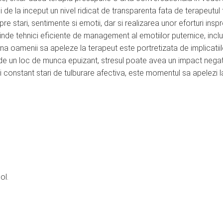
umi de la inceput un nivel ridicat de transparenta fata de terapeutul 
stari, sentimente si emotii, dar si realizarea unor eforturi insp
inde tehnici eficiente de management al emotiilor puternice, inclu
na oamenii sa apeleze la terapeut este portretizata de implicatii
ie de un loc de munca epuizant, stresul poate avea un impact negat
i constant stari de tulburare afectiva, este momentul sa apelezi l
ol.