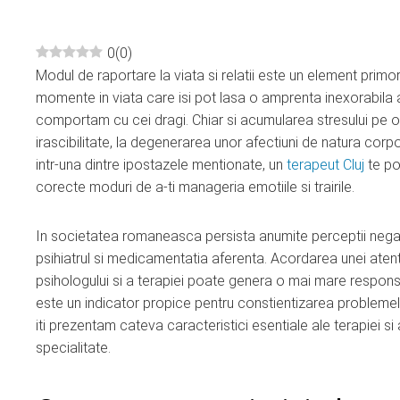
0
(
0
)
Modul de raportare la viata si relatii este un element primor
ebook
momente in viata care isi pot lasa o amprenta inexorabila a
comportam cu cei dragi. Chiar si acumularea stresului pe 
ter
irascibilitate, la degenerarea unor afectiuni de natura cor
intr-una dintre ipostazele mentionate, un
terapeut Cluj
te poa
edIn
corecte moduri de a-ti manageria emotiile si trairile.
erest
In societatea romaneasca persista anumite perceptii negativ
psihiatrul si medicamentatia aferenta. Acordarea unei atent
mbleupon
psihologului si a terapiei poate genera o mai mare responsabi
este un indicator propice pentru constientizarea problemelor
iti prezentam cateva caracteristici esentiale ale terapiei s
l
specialitate.