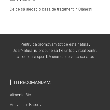
De ce să alegeți o bază de tratament în Olănești
Pentru ca promovam tot ce este natural,
DoarNatural isi propune sa fie un loc virtual pentru
toti cei care spun DA unui stil de viata sanatos.
ITI RECOMANDAM:
Alimente Bio
Activitati in Brasov