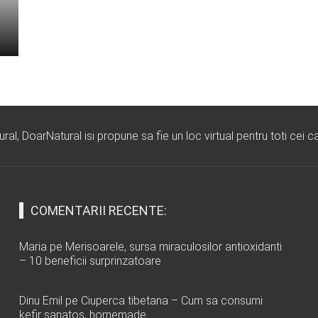
l, DoarNatural isi propune sa fie un loc virtual pentru toti cei ca
COMENTARII RECENTE:
Maria
pe
Merisoarele, sursa miraculosilor antioxidanti
– 10 beneficii surprinzatoare
Dinu Emil
pe
Ciuperca tibetana – Cum sa consumi
kefir sanatos, homemade