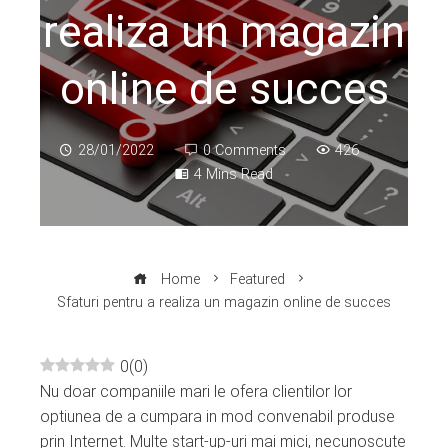
realiza un magazin
online de succes
28/01/2022
0 Comments
426
4 Mins Read
Home
Featured
Sfaturi pentru a realiza un magazin online de succes
0
(
0
)
Nu doar companiile mari le ofera clientilor lor
ebook
optiunea de a cumpara in mod convenabil produse
prin Internet. Multe start-up-uri mai mici, necunoscute