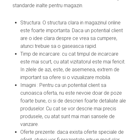
standarde inalte pentru magazin.
Structura: O structura clara in magazinul online
este foarte importanta. Daca un potential client
are o idee clara despre ce vrea sa cumpere,
atunci trebuie sa o gaseasca rapid.
Timp de incarcare: cu cat timpul de incarcare
este mai scurt, cu atat vizitatorul este mai fericit.
In zilele de azi, este, de asemenea, extrem de
important sa ofere si o vizualizare mobila.
Imagini : Pentru ca un potential client sa
cunoasca oferta, nu este nevoie doar de poze
foarte bune, ci si de descrieri foarte detaliate ale
produselor. Cu cat se vor descrie mai precis
produsele, cu atat sunt mai mari sansele de
vanzare.
Oferte prezente: daca exista oferte speciale de
oferit, atunci vor fi prezentate intr-un mod clar