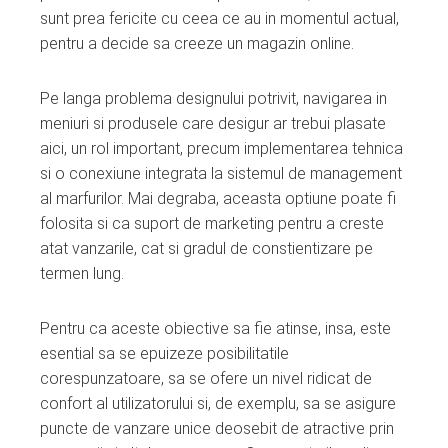
ter
sunt prea fericite cu ceea ce au in momentul actual,
pentru a decide sa creeze un magazin online.
edIn
Pe langa problema designului potrivit, navigarea in
erest
meniuri si produsele care desigur ar trebui plasate
aici, un rol important, precum implementarea tehnica
mbleupon
si o conexiune integrata la sistemul de management
al marfurilor. Mai degraba, aceasta optiune poate fi
folosita si ca suport de marketing pentru a creste
l
atat vanzarile, cat si gradul de constientizare pe
termen lung.
Pentru ca aceste obiective sa fie atinse, insa, este
esential sa se epuizeze posibilitatile
corespunzatoare, sa se ofere un nivel ridicat de
confort al utilizatorului si, de exemplu, sa se asigure
puncte de vanzare unice deosebit de atractive prin