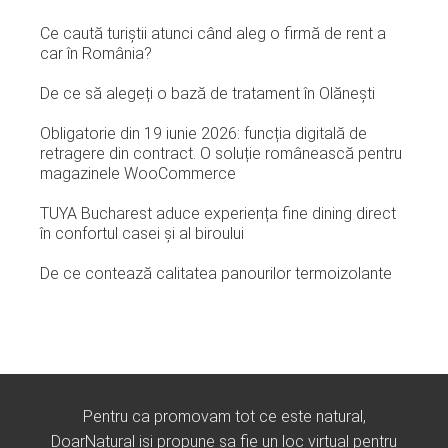
Ce caută turiștii atunci când aleg o firmă de rent a
car în România?
De ce să alegeți o bază de tratament în Olănești
Obligatorie din 19 iunie 2026: funcția digitală de
retragere din contract. O soluție românească pentru
magazinele WooCommerce
TUYA Bucharest aduce experiența fine dining direct
în confortul casei și al biroului
De ce contează calitatea panourilor termoizolante
Pentru ca promovam tot ce este natural,
DoarNatural isi propune sa fie un loc virtual pentru