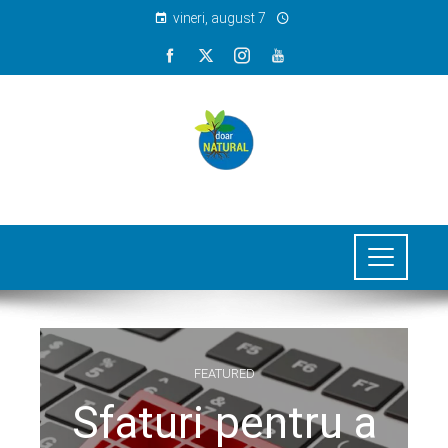
vineri, august 7
FEATURED
Sfaturi pentru a