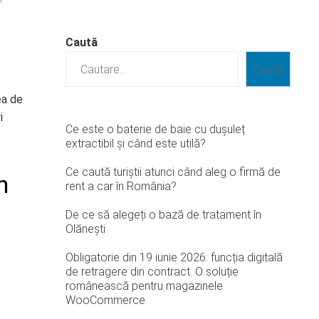
Caută
Caută
ea de
i
Ce este o baterie de baie cu dușuleț
extractibil și când este utilă?
Ce caută turiștii atunci când aleg o firmă de
n
rent a car în România?
De ce să alegeți o bază de tratament în
Olănești
Obligatorie din 19 iunie 2026: funcția digitală
de retragere din contract. O soluție
românească pentru magazinele
WooCommerce