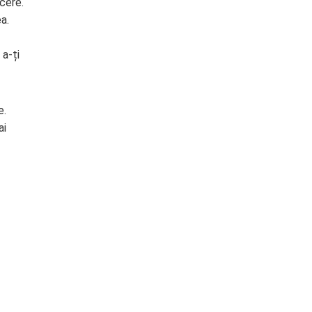
acere.
a.
 a-ți
e.
ai