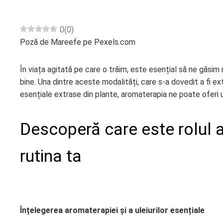
0
(
0
)
Poză de Mareefe pe Pexels.com
ebook
În viața agitată pe care o trăim, este esențial să ne găsi
ter
bine. Una dintre aceste modalități, care s-a dovedit a fi e
esențiale extrase din plante, aromaterapia ne poate oferi un
edIn
Descoperă care este rolul a
erest
rutina ta
mbleupon
l
Înțelegerea aromaterapiei și a uleiurilor esențiale