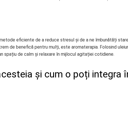
m metode eficiente de a reduce stresul și de a ne îmbunătăți star
xtrem de benefică pentru mulți, este aromaterapia. Folosind uleiur
 spațiu de calm și relaxare în mijlocul agitației cotidiene.
cesteia și cum o poți integra î