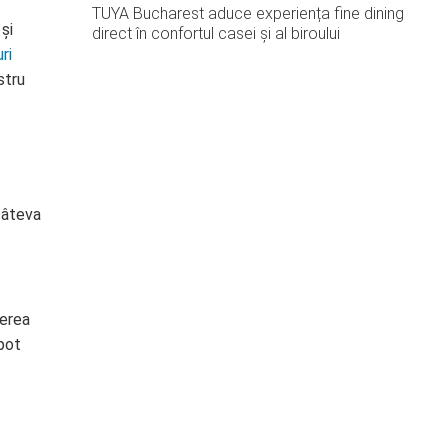
TUYA Bucharest aduce experiența fine dining
și
direct în confortul casei și al biroului
uri
stru
câteva
cerea
 pot