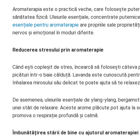
Aromaterapia este o practică veche, care folosește puterea 
sănătatea fizică. Uleiurile esențiale, concentrate puternice
esențiale pentru aromaterapie
are propriile sale proprietăț
nervos și emoțional în moduri diferite.
Reducerea stresului prin aromaterapie
Când ești copleșit de stres, încearcă să folosești câteva p
picături într-o baie călduță. Lavanda este cunoscută pentr
Inhalarea mirosului său delicat te poate ajuta să te relaxezi 
De asemenea, uleiurile esențiale de ylang-ylang, bergamotă
unei stări de relaxare. Aceste arome plăcute pot ajuta la sc
promova o respirație profundă și calmă.
Îmbunătățirea stării de bine cu ajutorul aromaterapiei