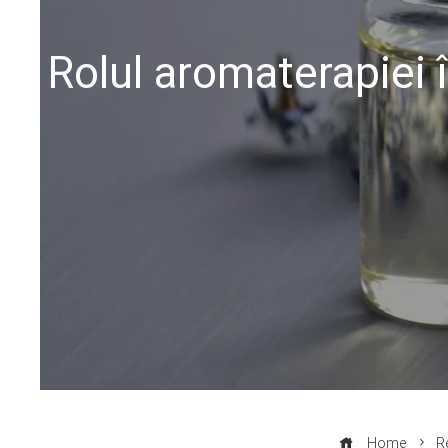
Rolul aromaterapiei î
Home
R