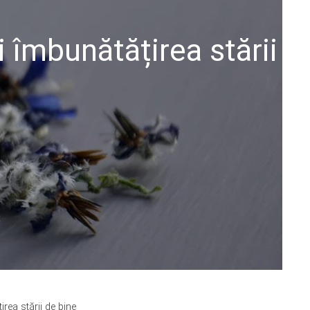
i îmbunătățirea stării
rea stării de bine