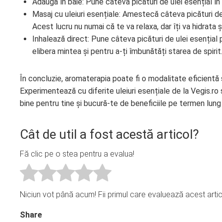
Adaugă în baie: Pune câteva picături de ulei esențial în 
Masaj cu uleiuri esențiale: Amestecă câteva picături de 
Acest lucru nu numai că te va relaxa, dar îți va hidrata și
Inhalează direct: Pune câteva picături de ulei esențial
elibera mintea și pentru a-ți îmbunătăți starea de spirit
În concluzie, aromaterapia poate fi o modalitate eficientă 
Experimentează cu diferite uleiuri esențiale de la Vegis.r
bine pentru tine și bucură-te de beneficiile pe termen lung 
Cât de util a fost acestă articol?
Fă clic pe o stea pentru a evalua!
Niciun vot până acum! Fii primul care evaluează acest artic
Share