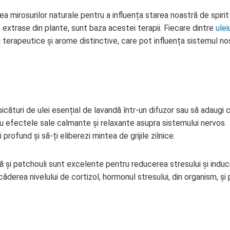
mirosurilor naturale pentru a influența starea noastră de spirit 
 extrase din plante, sunt baza acestei terapii. Fiecare dintre
ulei
i terapeutice și arome distinctive, care pot influența sistemul no
icături de ulei esențial de lavandă într-un difuzor sau să adaugi 
u efectele sale calmante și relaxante asupra sistemului nervos.
profund și să-ți eliberezi mintea de grijile zilnice.
 și patchouli sunt excelente pentru reducerea stresului și indu
ăderea nivelului de cortizol, hormonul stresului, din organism, și