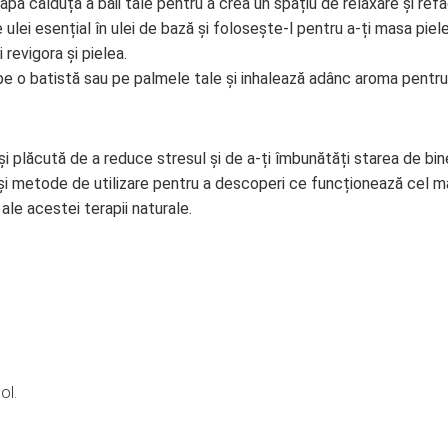
apa călduță a băii tale pentru a crea un spațiu de relaxare și ref
ulei esențial în ulei de bază și folosește-l pentru a-ți masa piele
 revigora și pielea.
 pe o batistă sau pe palmele tale și inhalează adânc aroma pentru
.
și plăcută de a reduce stresul și de a-ți îmbunătăți starea de bin
o și metode de utilizare pentru a descoperi ce funcționează cel m
ale acestei terapii naturale.
ol.