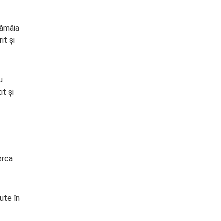
lămâia
it și
u
it și
erca
ute în