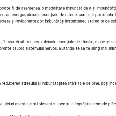
poate fi, de asemenea, o modalitate minunată de a-ți îmbunătăți
it de energie, uleiurile esențiale de citrice, cum ar fi portocala, 
spete și revigorante pot îmbunătăți instantaneu starea ta de spir
, încearcă să folosești uleiurile esențiale de tămâie, mușețel sa
nte asupra sistemului nervos, ajutându-te să te simți mai linișt
educerea stresului și îmbunătățirea stării tale de bine, poți înc
de uleiuri esențiale și folosește-l pentru a împrăștia aromele plăc