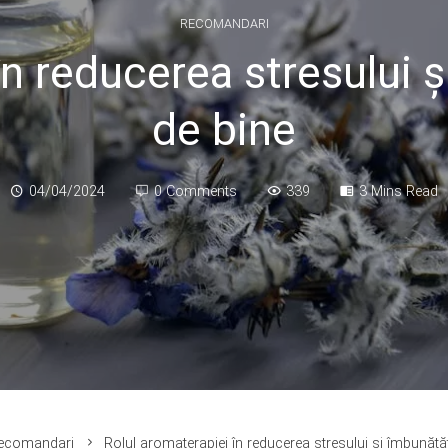
RECOMANDARI
n reducerea stresului ș
de bine
04/04/2024
0 Comments
339
3 Mins Read
ecomandari
Rolul aromaterapiei în reducerea stresului și îmbunătăți