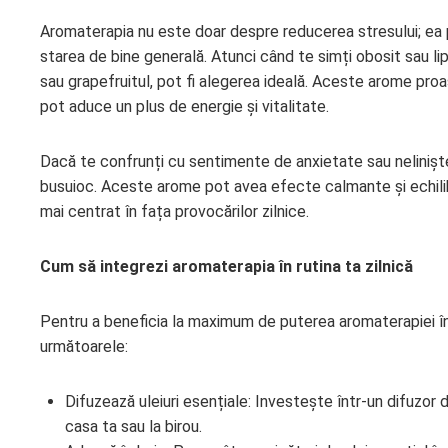
Aromaterapia nu este doar despre reducerea stresului; ea 
starea de bine generală. Atunci când te simți obosit sau lips
sau grapefruitul, pot fi alegerea ideală. Aceste arome proa
pot aduce un plus de energie și vitalitate.
Dacă te confrunți cu sentimente de anxietate sau neliniște
busuioc. Aceste arome pot avea efecte calmante și echilibra
mai centrat în fața provocărilor zilnice.
Cum să integrezi aromaterapia în rutina ta zilnică
Pentru a beneficia la maximum de puterea aromaterapiei în r
următoarele:
Difuzează uleiuri esențiale: Investește într-un difuzor 
casa ta sau la birou.