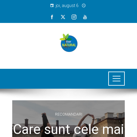
joi, august 6
RECOMANDARI
Care sunt cele mai