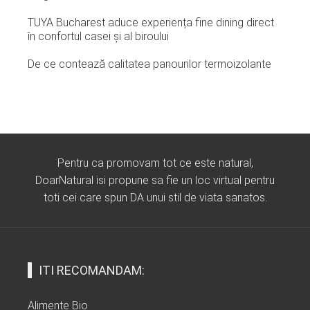
TUYA Bucharest aduce experiența fine dining direct
în confortul casei și al biroului
De ce contează calitatea panourilor termoizolante
Pentru ca promovam tot ce este natural,
DoarNatural isi propune sa fie un loc virtual pentru
toti cei care spun DA unui stil de viata sanatos.
ITI RECOMANDAM:
Alimente Bio