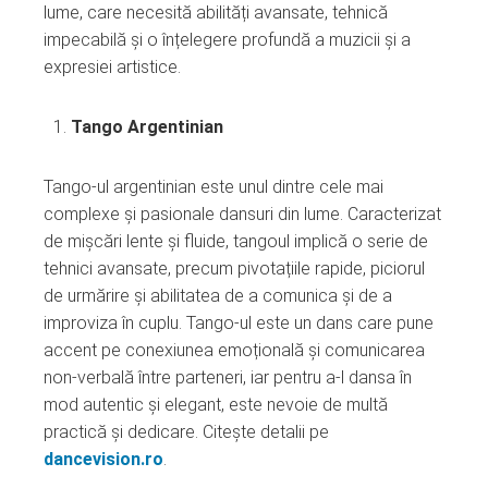
edIn
lume, care necesită abilități avansate, tehnică
impecabilă și o înțelegere profundă a muzicii și a
erest
expresiei artistice.
mbleupon
Tango Argentinian
l
Tango-ul argentinian este unul dintre cele mai
complexe și pasionale dansuri din lume. Caracterizat
de mișcări lente și fluide, tangoul implică o serie de
tehnici avansate, precum pivotațiile rapide, piciorul
de urmărire și abilitatea de a comunica și de a
improviza în cuplu. Tango-ul este un dans care pune
accent pe conexiunea emoțională și comunicarea
non-verbală între parteneri, iar pentru a-l dansa în
mod autentic și elegant, este nevoie de multă
practică și dedicare. Citește detalii pe
dancevision.ro
.