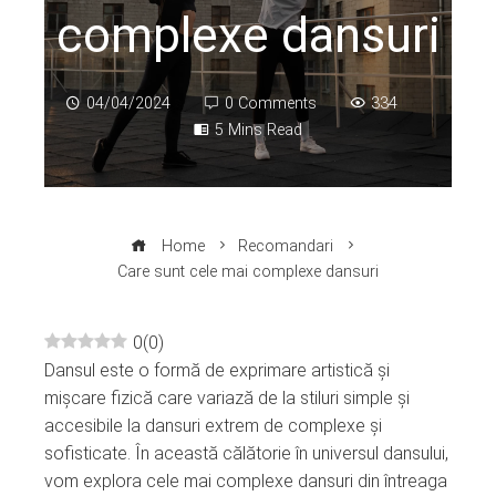
complexe dansuri
04/04/2024
0 Comments
334
5 Mins Read
Home
Recomandari
Care sunt cele mai complexe dansuri
0
(
0
)
Dansul este o formă de exprimare artistică și
ebook
mișcare fizică care variază de la stiluri simple și
accesibile la dansuri extrem de complexe și
ter
sofisticate. În această călătorie în universul dansului,
vom explora cele mai complexe dansuri din întreaga