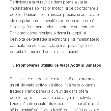
Participarea la cursuri de dans poate ajuta la
îmbunătățirea abilităților motorii și de coordonare a
copiilor. Dansul implică mișcări precise și controlate
ale corpului, care necesită o coordonare precisă
între mișcările membrelor superioare și inferioare.
Prin practicarea regulată a dansului, copiii își
dezvoltă dexteritatea și echilibrul și își îmbunătățesc
capacitatea de a controla și manipula mișcările
corpului într-un mod controlat și eficient.
Promovarea Stilului de Viață Activ și Sănătos
Dansul este o modalitate excelentă de a promova
un stil de viață activ și sănătos încă de la o vârstă
fragedă. Participarea la cursuri de dans oferă
copiilor oportunitatea de a se angaja în activități
fizice plăcute și distractive, care nu numai că îi ajută
să își mențină sănătatea fizică, dar și să își dezvolte