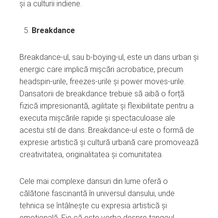
și a culturii indiene.
Breakdance
Breakdance-ul, sau b-boying-ul, este un dans urban și
energic care implică mișcări acrobatice, precum
headspin-urile, freezes-urile și power moves-urile.
Dansatorii de breakdance trebuie să aibă o forță
fizică impresionantă, agilitate și flexibilitate pentru a
executa mișcările rapide și spectaculoase ale
acestui stil de dans. Breakdance-ul este o formă de
expresie artistică și cultură urbană care promovează
creativitatea, originalitatea și comunitatea.
Cele mai complexe dansuri din lume oferă o
călătorie fascinantă în universul dansului, unde
tehnica se întâlnește cu expresia artistică și
emoțională. Fie că este vorba despre tangoul