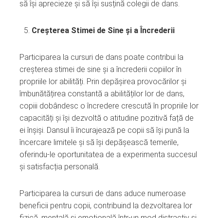
să își aprecieze și să își susțină colegii de dans.
Creșterea Stimei de Sine și a Încrederii
Participarea la cursuri de dans poate contribui la
creșterea stimei de sine și a încrederii copiilor în
propriile lor abilități. Prin depășirea provocărilor și
îmbunătățirea constantă a abilităților lor de dans,
copiii dobândesc o încredere crescută în propriile lor
capacități și își dezvoltă o atitudine pozitivă față de
ei înșiși. Dansul îi încurajează pe copii să își pună la
încercare limitele și să își depășească temerile,
oferindu-le oportunitatea de a experimenta succesul
și satisfacția personală.
Participarea la cursuri de dans aduce numeroase
beneficii pentru copii, contribuind la dezvoltarea lor
fizică, mentală și emoțională într-un mod distractiv și