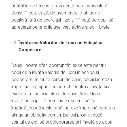
abilitățile de fitness și rezistență cardiovasculară.
Dansul încurajează, de asemenea, o atitudine
pozitivă față de exercițiul fizic și îi învață pe copii să
aprecieze beneficiile unei vieți active și echilibrate.
Învățarea Valorilor de Lucru în Echipă și
Cooperare
Dansul poate oferi oportunități excelente pentru
copii de a învăța valorile de lucru în echipă și
cooperare. În multe cursuri de dans, copiii lucrează
împreună în grupuri sau perechi pentru a învăța și a
executa rutine complexe de dans. Acest lucru îi
învață pe copii să comunice eficient, să își
împărtășească ideile și să lucreze împreună pentru a
atinge un obiectiv comun. Dansul promovează
spiritul de echipă și colaborarea și îi învață pe copii