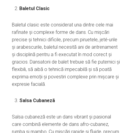
Baletul Clasic
Baletul clasic este considerat una dintre cele mai
rafinate și complexe forme de dans. Cu mișcări
precise și tehnici dificile, precum piruetele, jeté-urile
și arabescurile, baletul necesită ani de antrenament
și disciplină pentru a fi executat în mod corect și
gracios. Dansatorii de balet trebuie să fie puternici și
flexibili, să aibă o tehnică impecabilă și să poată
exprima emoții și povestiri complexe prin mișcare și
expresie facială.
Salsa Cubaneză
Salsa cubaneză este un dans vibrant și pasional
care combină elemente de dans afro-cubanez,
rumba și mambo. Cu mișcări rapide și fluide, precum