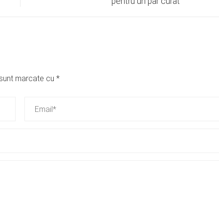
pentru un par curat
i sunt marcate cu
*