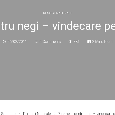
REMEDII NATURALE
tru negi – vindecare pe
26/08/2011
0 Comments
781
3 Mins Read
Sanatate
Remedii Naturale
7 remedii pentru negi – vindecare p