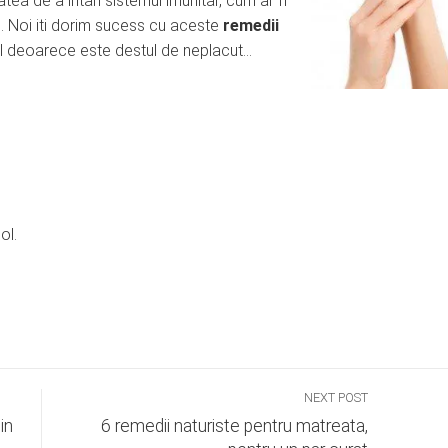
tea de a intari sistemul imunitar, cum ar fi
i. Noi iti dorim sucess cu aceste
remedii
ical deoarece este destul de neplacut…
ol.
NEXT POST
in
6 remedii naturiste pentru matreata,