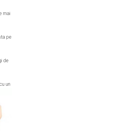
le mai
sta pe
gi de
 cu un