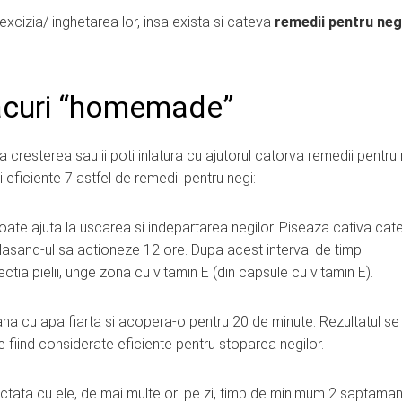
xcizia/ inghetarea lor, insa exista si cateva
remedii pentru neg
eacuri “homemade”
 cresterea sau ii poti inlatura cu ajutorul catorva remedii pentru
 eficiente 7 astfel de remedii pentru negi:
l poate ajuta la uscarea si indepartarea negilor. Piseaza cativa cat
i lasand-ul sa actioneze 12 ore. Dupa acest interval de timp
ctia pielii, unge zona cu vitamin E (din capsule cu vitamin E).
cana cu apa fiarta si acopera-o pentru 20 de minute. Rezultatul se
 fiind considerate eficiente pentru stoparea negilor.
afectata cu ele, de mai multe ori pe zi, timp de minimum 2 saptaman