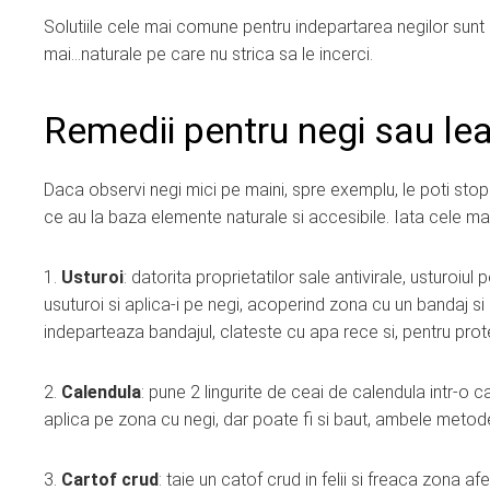
Solutiile cele mai comune pentru indepartarea negilor sunt e
mai…naturale pe care nu strica sa le incerci.
Remedii pentru negi sau l
Daca observi negi mici pe maini, spre exemplu, le poti stopa
ce au la baza elemente naturale si accesibile. Iata cele mai
1.
Usturoi
: datorita proprietatilor sale antivirale, usturoiu
usuturoi si aplica-i pe negi, acoperind zona cu un bandaj s
indeparteaza bandajul, clateste cu apa rece si, pentru prote
2.
Calendula
: pune 2 lingurite de ceai de calendula intr-o 
aplica pe zona cu negi, dar poate fi si baut, ambele metode
3.
Cartof crud
: taie un catof crud in felii si freaca zona 