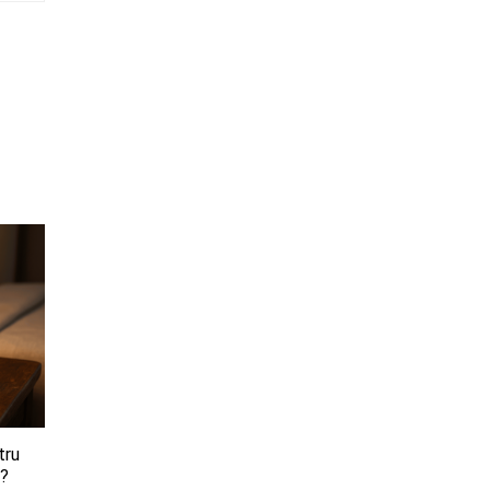
tru
i?