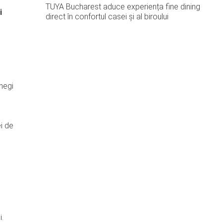
TUYA Bucharest aduce experiența fine dining
i
direct în confortul casei și al biroului
 negi
ei de
i.