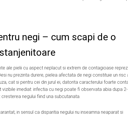
entru negi – cum scapi de o
stanjenitoare
te ale pielii cu aspect neplacut si extrem de contagioase reprez
si nu prezinta durere, pielea afectata de negi constituie un risc 
a, cat si pentru cei din jurul ei, datorita caracterului foarte cont
t vizibile imediat: infectia cu negi poate fi observata abia dupa 2-9
cresterea negului fiind una subcutanata.
garantat, in sensul ca disparitia negului nu inseamna neaparat si