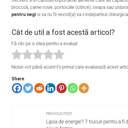
frecvent si in cantitati importante alimente care au capacita
broccoli, carne rosie, portocale (citrice), ceapa sau usturo
pentru negi
si sa nu fii nevoit(a) sa ii indepartezi chirurg
Cât de util a fost acestă articol?
Fă clic pe o stea pentru a evalua!
Niciun vot până acum! Fii primul care evaluează acest artic
Share
PREVIOUS POST
Lipsa de energie? 7 trucuri pentru a fi d