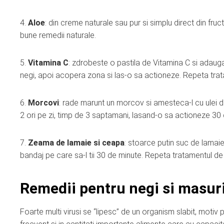
4.
Aloe
: din creme naturale sau pur si simplu direct din fruc
bune remedii naturale.
5.
Vitamina C
: zdrobeste o pastila de Vitamina C si adauga
negi, apoi acopera zona si las-o sa actioneze. Repeta tra
6.
Morcovi
: rade marunt un morcov si amesteca-l cu ulei d
2 ori pe zi, timp de 3 saptamani, lasand-o sa actioneze 30 
7.
Zeama de lamaie si ceapa
: stoarce putin suc de lamaie
bandaj pe care sa-l tii 30 de minute. Repeta tratamentul d
Remedii pentru negi si masuri
Foarte multi virusi se “lipesc” de un organism slabit, mot