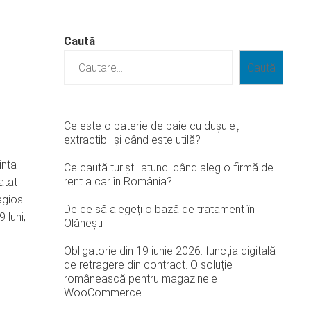
Caută
Caută
Ce este o baterie de baie cu dușuleț
extractibil și când este utilă?
inta
Ce caută turiștii atunci când aleg o firmă de
rent a car în România?
atat
agios
De ce să alegeți o bază de tratament în
 luni,
Olănești
Obligatorie din 19 iunie 2026: funcția digitală
de retragere din contract. O soluție
românească pentru magazinele
WooCommerce