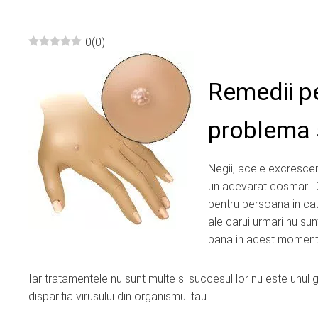
0
(
0
)
ebook
Remedii p
ter
problema 
edIn
Negii, acele excrescen
erest
un adevarat cosmar! De
pentru persoana in cauz
mbleupon
ale carui urmari nu sun
pana in acest moment 
l
Iar tratamentele nu sunt multe si succesul lor nu este unul 
disparitia virusului din organismul tau.