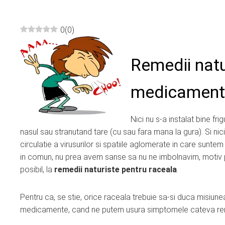
0
(
0
)
ebook
Remedii natu
ter
medicament
edIn
Nici nu s-a instalat bine fr
erest
nasul sau stranutand tare (cu sau fara mana la gura). Si nic
circulatie a virusurilor si spatiile aglomerate in care sunt
mbleupon
in comun, nu prea avem sanse sa nu ne imbolnavim, motiv p
posibil, la
remedii naturiste pentru raceala
.
l
Pentru ca, se stie, orice raceala trebuie sa-si duca misiune
medicamente, cand ne putem usura simptomele cateva remed