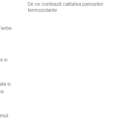
De ce contează calitatea panourilor
termoizolante
Fierbe
e in
ala si
ea
nsul