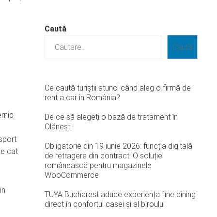
Caută
Caută
Ce caută turiștii atunci când aleg o firmă de
rent a car în România?
ernic
De ce să alegeți o bază de tratament în
Olănești
nsport
Obligatorie din 19 iunie 2026: funcția digitală
pe cat
de retragere din contract. O soluție
românească pentru magazinele
WooCommerce
in
TUYA Bucharest aduce experiența fine dining
direct în confortul casei și al biroului