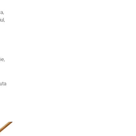
a,
ul,
ie,
duta