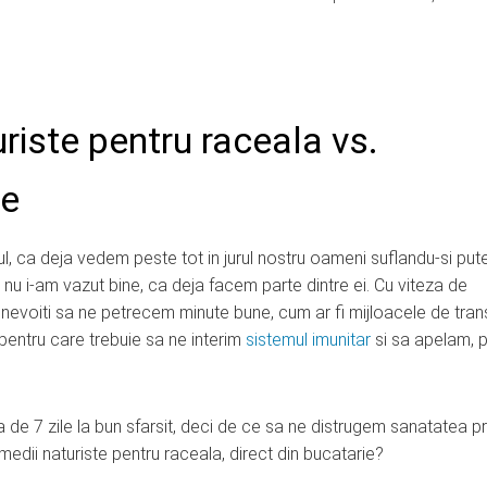
riste pentru raceala vs.
e
igul, ca deja vedem peste tot in jurul nostru oameni suflandu-si put
i nu i-am vazut bine, ca deja facem parte dintre ei. Cu viteza de
em nevoiti sa ne petrecem minute bune, cum ar fi mijloacele de tra
entru care trebuie sa ne interim
sistemul imunitar
si sa apelam, 
a de 7 zile la bun sfarsit, deci de ce sa ne distrugem sanatatea pr
ii naturiste pentru raceala, direct din bucatarie?