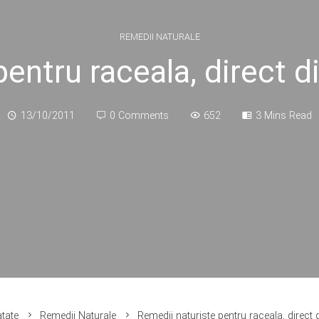
REMEDII NATURALE
entru raceala, direct d
13/10/2011
0 Comments
652
3 Mins Read
tate
Remedii Naturale
Remedii naturiste pentru raceala, direct 