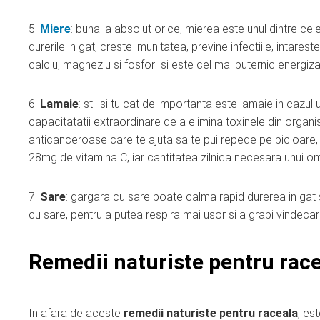
5.
Miere
: buna la absolut orice, mierea este unul dintre ce
durerile in gat, creste imunitatea, previne infectiile, intares
calciu, magneziu si fosfor si este cel mai puternic energiza
6.
Lamaie
: stii si tu cat de importanta este lamaie in cazul 
capacitatatii extraordinare de a elimina toxinele din organism
anticanceroase care te ajuta sa te pui repede pe picioare, 
28mg de vitamina C, iar cantitatea zilnica necesara unui 
7.
Sare
: gargara cu sare poate calma rapid durerea in gat sau
cu sare, pentru a putea respira mai usor si a grabi vindecar
Remedii naturiste pentru race
In afara de aceste
remedii naturiste pentru raceala
, es