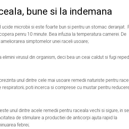
ceala, bune si la indemana
l ucide microbii si este foarte bun si pentru un stomac deranjat. 
i acopera penru 10 minute. Bea infuzia la temperatura camerei. De
 ameliorarea simptomelor unei raceli usoare;
sa elimini virusul din organism, deci bea un ceai caldut si fugi reped
prezinta unul dintre cele mai usoare remedii naturiste pentru race
le respiratorii; poti incerca si comprese cu mustar pentru reducer
ste unul dintre acele remedii pentru raceala vechi si sigure, in se
itatea de stimulare a productiei de anticorpi ajuta rapid la
minuarea febrei;