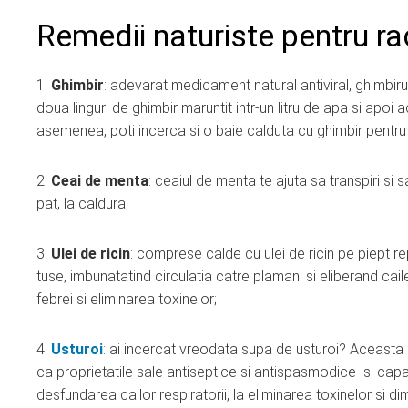
Remedii naturiste pentru ra
1.
Ghimbir
: adevarat medicament natural antiviral, ghimbiru
doua linguri de ghimbir maruntit intr-un litru de apa si apo
asemenea, poti incerca si o baie calduta cu ghimbir pentru
2.
Ceai de menta
: ceaiul de menta te ajuta sa transpiri si 
pat, la caldura;
3.
Ulei de ricin
: comprese calde cu ulei de ricin pe piept re
tuse, imbunatatind circulatia catre plamani si eliberand cai
febrei si eliminarea toxinelor;
4.
Usturoi
: ai incercat vreodata supa de usturoi? Aceasta e
ca proprietatile sale antiseptice si antispasmodice si capac
desfundarea cailor respiratorii, la eliminarea toxinelor si di