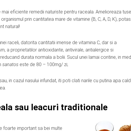
le mai eficiente remedii naturiste pentru raceala. Amelioreaza tuse
te organismul prin cantitatea mare de vitamine (B, C, A, D, K), potasi
nt natural!
unei raceli, datorita cantitatii imense de vitamina C, dar si a
, a proprietatilor antioxidante, antivirale, antialergice si
reducand durata normala a bolii. Sucul unei lamai contine, in med
om
sanatos
este de 80 – 100mg/ zi;
, in cazul nasului infundat, iti poti clati narile cu putina apa cal
ea.
ala sau leacuri traditionale
te foarte important sa bei multe