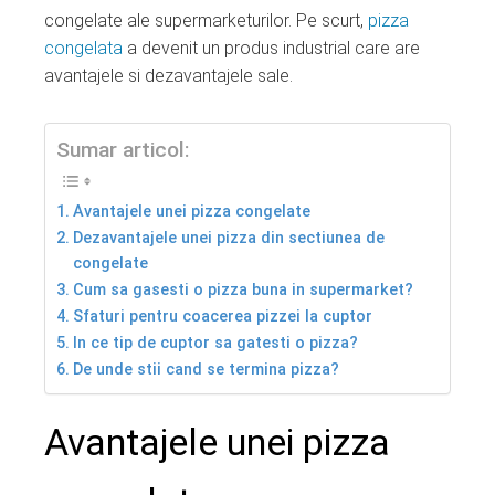
ter
congelate ale supermarketurilor. Pe scurt,
pizza
congelata
a devenit un produs industrial care are
edIn
avantajele si dezavantajele sale.
erest
Sumar articol:
mbleupon
Avantajele unei pizza congelate
Dezavantajele unei pizza din sectiunea de
l
congelate
Cum sa gasesti o pizza buna in supermarket?
Sfaturi pentru coacerea pizzei la cuptor
In ce tip de cuptor sa gatesti o pizza?
De unde stii cand se termina pizza?
Avantajele unei pizza