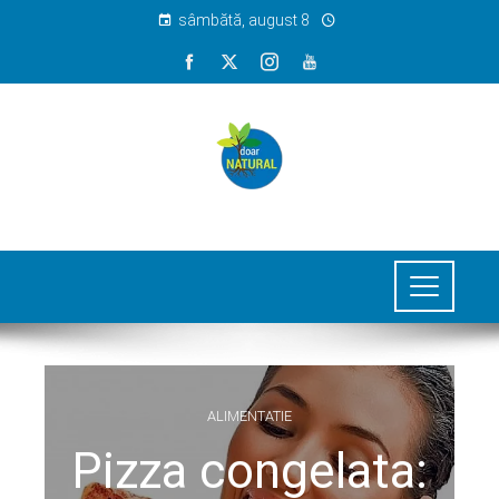
sâmbătă, august 8
ALIMENTATIE
Pizza congelata: