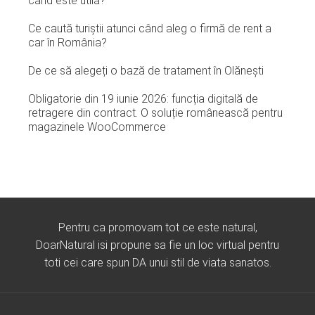
când este utilă?
Ce caută turiștii atunci când aleg o firmă de rent a
car în România?
De ce să alegeți o bază de tratament în Olănești
Obligatorie din 19 iunie 2026: funcția digitală de
retragere din contract. O soluție românească pentru
magazinele WooCommerce
Pentru ca promovam tot ce este natural,
DoarNatural isi propune sa fie un loc virtual pentru
toti cei care spun DA unui stil de viata sanatos.