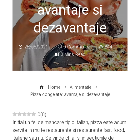
avantaje si
dezavantaje
25/05/2021
0 Comments
844
3 Mins Read
Home
Alimentatie
Pizza congelata: avantaje si dezavantaje
0
(
0
)
Initial un fel de mancare tipic italian, pizza este acum
ebook
servita in multe restaurante si restaurante fast-food,
italiene sau nu. Se vinde chiar si in sectiunile de