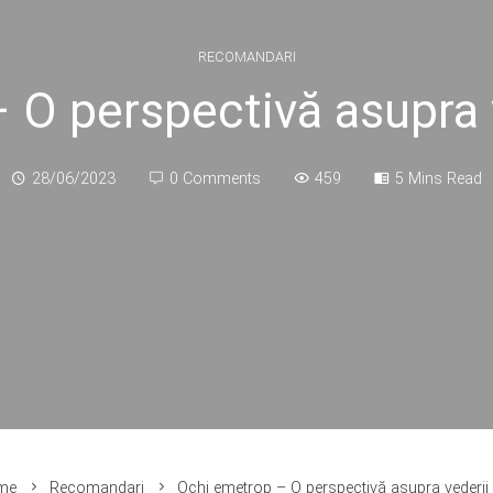
RECOMANDARI
 O perspectivă asupra 
28/06/2023
0 Comments
459
5 Mins Read
me
Recomandari
Ochi emetrop – O perspectivă asupra vederii