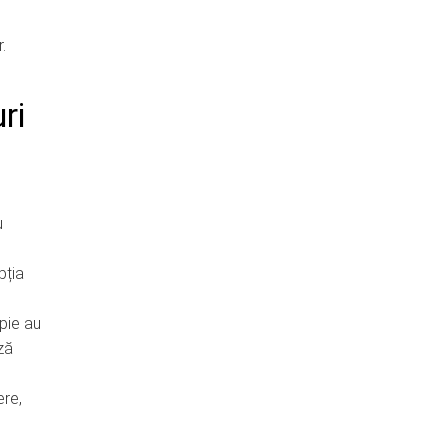
.
ri
u
i
pția
pie au
ză
ere,