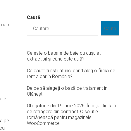
Caută
toare.
Caută
Ce este o baterie de baie cu dușuleț
extractibil și când este utilă?
Ce caută turiștii atunci când aleg o firmă de
rent a car în România?
De ce să alegeți o bază de tratament în
Olănești
voie
Obligatorie din 19 iunie 2026: funcția digitală
de retragere din contract. O soluție
românească pentru magazinele
tă pe
WooCommerce
rea