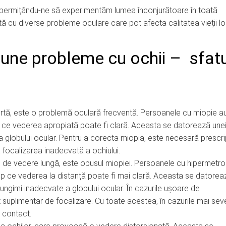
e, permițându-ne să experimentăm lumea înconjurătoare în toată
 cu diverse probleme oculare care pot afecta calitatea vieții lor
une probleme cu ochii – sfatu
rtă, este o problemă oculară frecventă. Persoanele cu miopie a
timp ce vederea apropiată poate fi clară. Aceasta se datorează une
a globului ocular. Pentru a corecta miopia, este necesară prescri
 focalizarea inadecvată a ochiului.
 de vedere lungă, este opusul miopiei. Persoanele cu hipermetro
 timp ce vederea la distanță poate fi mai clară. Aceasta se datorea
lungimi inadecvate a globului ocular. În cazurile ușoare de
 suplimentar de focalizare. Cu toate acestea, în cazurile mai sev
e contact.