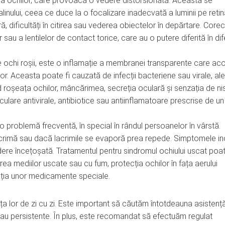
a ochilor, care provoacă o vedere distorsionată. Aceasta se
linului, ceea ce duce la o focalizare inadecvată a luminii pe retin
dificultăți în citirea sau vederea obiectelor în depărtare. Corec
sau a lentilelor de contact torice, care au o putere diferită în dif
de ochi roșii, este o inflamație a membranei transparente care ac
or. Aceasta poate fi cauzată de infecții bacteriene sau virale, ale
d roșeața ochilor, mâncărimea, secreția oculară și senzația de nis
culare antivirale, antibiotice sau antiinflamatoare prescrise de un
o problemă frecventă, în special în rândul persoanelor în vârstă.
acrimă sau dacă lacrimile se evaporă prea repede. Simptomele in
edere încețoșată. Tratamentul pentru sindromul ochiului uscat poa
tarea mediilor uscate sau cu fum, protecția ochilor în fața aerului
ripția unor medicamente speciale.
a lor de zi cu zi. Este important să căutăm întotdeauna asistenț
u persistente. În plus, este recomandat să efectuăm regulat