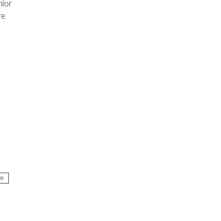
ilor
re.
re