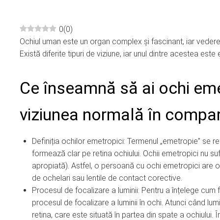
0
(
0
)
Ochiul uman este un organ complex și fascinant, iar vedere
ebook
Există diferite tipuri de viziune, iar unul dintre acestea este
ter
Ce înseamnă să ai ochi eme
edIn
viziunea normală în compara
erest
Definiția ochilor emetropici: Termenul „emetropie” se re
mbleupon
formează clar pe retina ochiului. Ochii emetropici nu s
apropiată). Astfel, o persoană cu ochi emetropici are o
de ochelari sau lentile de contact corective.
l
Procesul de focalizare a luminii: Pentru a înțelege cu
procesul de focalizare a luminii în ochi. Atunci când lumin
retina, care este situată în partea din spate a ochiului. 