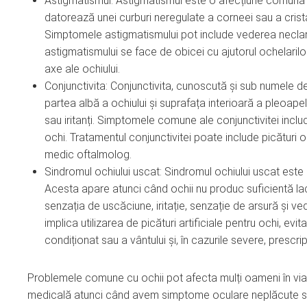
Astigmatismul: Astigmatismul este o afecțiune comună 
datorează unei curburi neregulate a corneei sau a crista
Simptomele astigmatismului pot include vederea neclară, 
astigmatismului se face de obicei cu ajutorul ochelarilor 
axe ale ochiului.
Conjunctivita: Conjunctivita, cunoscută și sub numele 
partea albă a ochiului și suprafața interioară a pleoapel
sau iritanți. Simptomele comune ale conjunctivitei inclu
ochi. Tratamentul conjunctivitei poate include picături o
medic oftalmolog.
Sindromul ochiului uscat: Sindromul ochiului uscat este 
Acesta apare atunci când ochii nu produc suficientă l
senzația de uscăciune, iritație, senzație de arsură și v
implica utilizarea de picături artificiale pentru ochi, evi
condiționat sau a vântului și, în cazurile severe, presc
Problemele comune cu ochii pot afecta mulți oameni în viaț
medicală atunci când avem simptome oculare neplăcute sa