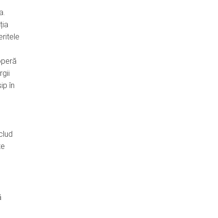
a.
ția
eritele
operă
rgii
ip în
clud
te
ă