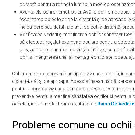
corectă pentru a refracta lumina în mod corespunzător ș
Avantajele ochilor emetropici: Având ochi emetropici, p
focalizarea obiectelor de la distanță și de aproape. A
indicatoare sau detalii ale unui obiect la distanță, precum
Verificarea vederii și menținerea ochilor sănătoși: Deși
să efectuați regulat examene oculare pentru a detecta 
plus, adoptarea unui stil de viață sănătos, cum ar fi evit
ochi și menținerea unei alimentații echilibrate, poate aj
Ochiul emetrop reprezintă un tip de viziune normală, în care
distanță, cât și de aproape. Aceasta înseamnă că persoane
pentru a corecta viziunea. Cu toate acestea, este importa
preventive pentru a menține sănătatea ochilor și pentru a de
ochelari, iar un model foarte căutat este
Rama De Vedere
Probleme comune cu ochii ș