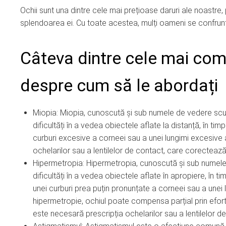
Ochii sunt una dintre cele mai prețioase daruri ale noastr
splendoarea ei. Cu toate acestea, mulți oameni se confruntă
Câteva dintre cele mai com
despre cum să le abordați
Miopia: Miopia, cunoscută și sub numele de vedere scu
dificultăți în a vedea obiectele aflate la distanță, în 
curburi excesive a corneei sau a unei lungimi excesive 
ochelarilor sau a lentilelor de contact, care corectează
Hipermetropia: Hipermetropia, cunoscută și sub numele
dificultăți în a vedea obiectele aflate în apropiere, în
unei curburi prea puțin pronunțate a corneei sau a unei 
hipermetropie, ochiul poate compensa parțial prin efort
este necesară prescripția ochelarilor sau a lentilelor d