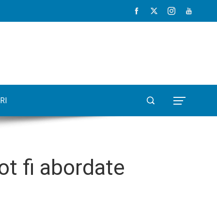
RI
t fi abordate