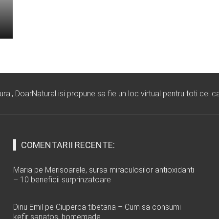
l, DoarNatural isi propune sa fie un loc virtual pentru toti cei ca
COMENTARII RECENTE:
Maria
pe
Merisoarele, sursa miraculosilor antioxidanti
– 10 beneficii surprinzatoare
Dinu Emil
pe
Ciuperca tibetana – Cum sa consumi
kefir sanatos, homemade