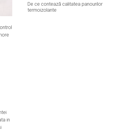
De ce contează calitatea panourilor
termoizolante
ontrol
inore
ntei
ta in
i