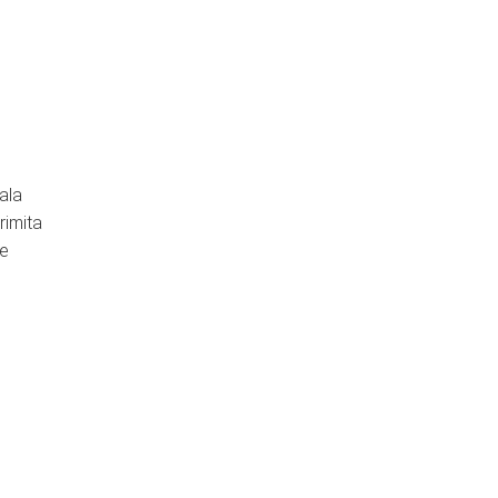
ala
rimita
de