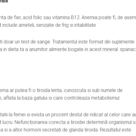
eala
.
enta de fier, acid folic sau vitamina B12. Anemia poate fi, de ase
nclude ameteli, senzatie de frig si iritabilitate.
ti doar un test de sange. Tratamentul este format din suplimente
rea in dieta ta a anumitor alimente bogate in acest mineral: spanac
ema ar putea fi o tiroida lenta, cunoscuta si sub numele de
e, aflata la baza gatului si care controleaza metabolismul.
atii la femei si exista un procent destul de ridicat al celor care a
st lucru. Nefunctionarea corecta a tiroidei determină organismul 
 si a altor hormoni secretati de glanda tiroida. Rezultatul este