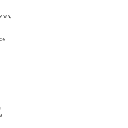
menea,
 de
,
u
sa