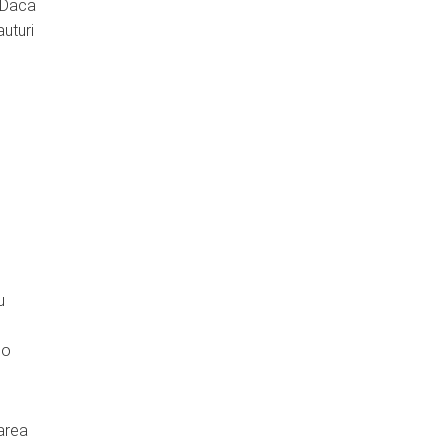
. Daca
auturi
e
u
 o
tarea