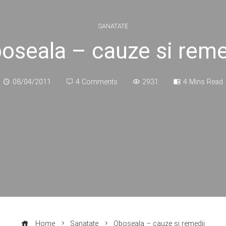
SANATATE
oseala – cauze si reme
08/04/2011
4 Comments
2931
4 Mins Read
Home
Sanatate
Oboseala – cauze si remedii