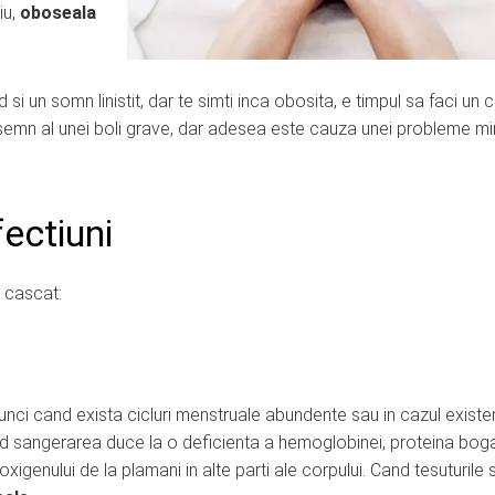
iu,
oboseala
 un somn linistit, dar te simti inca obosita, e timpul sa faci un c
 semn al unei boli grave, dar adesea este cauza unei probleme m
ectiuni
n cascat:
unci cand exista cicluri menstruale abundente sau in cazul existe
nd sangerarea duce la o deficienta a hemoglobinei, proteina boga
xigenului de la plamani in alte parti ale corpului. Cand tesuturile s