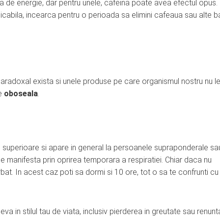
a de energie, dar pentru unele, cafeina poate avea efectul opus
xplicabila, incearca pentru o perioada sa elimini cafeaua sau alte b
paradoxal exista si unele produse pe care organismul nostru nu l
de
oboseala
.
e superioare si apare in general la persoanele supraponderale sa
 manifesta prin oprirea temporara a respiratiei. Chiar daca nu
rbat. In acest caz poti sa dormi si 10 ore, tot o sa te confrunti cu
a in stilul tau de viata, inclusiv pierderea in greutate sau renun