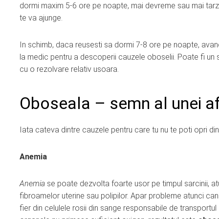
dormi maxim 5-6 ore pe noapte, mai devreme sau mai tarz
te va ajunge.
In schimb, daca reusesti sa dormi 7-8 ore pe noapte, avand si
la medic pentru a descoperii cauzele oboselii. Poate fi un
cu o rezolvare relativ usoara.
Oboseala – semn al unei af
Iata cateva dintre cauzele pentru care tu nu te poti opri di
Anemia
Anemia
se poate dezvolta foarte usor pe timpul sarcinii, at
fibroamelor uterine sau polipilor. Apar probleme atunci ca
fier din celulele rosii din sange responsabile de transportul o