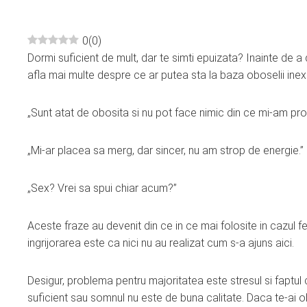
0
(
0
)
Dormi suficient de mult, dar te simti epuizata? Inainte de a d
ebook
afla mai multe despre ce ar putea sta la baza oboselii inexp
ter
„Sunt atat de obosita si nu pot face nimic din ce mi-am pro
edIn
„Mi-ar placea sa merg, dar sincer, nu am strop de energie.”
erest
„Sex? Vrei sa spui chiar acum?”
mbleupon
Aceste fraze au devenit din ce in ce mai folosite in cazul fe
ingrijorarea este ca nici nu au realizat cum s-a ajuns aici.
l
Desigur, problema pentru majoritatea este stresul si faptul
suficient sau somnul nu este de buna calitate. Daca te-ai o