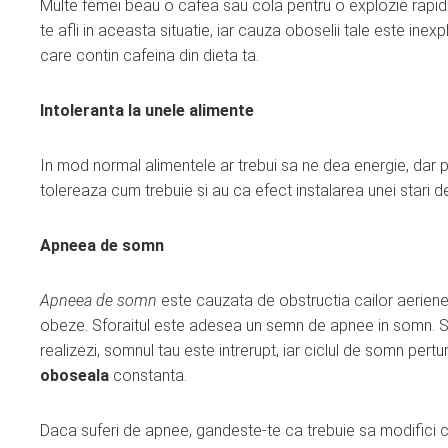
Multe femei beau o cafea sau cola pentru o explozie rapid
te afli in aceasta situatie, iar cauza oboselii tale este ine
care contin cafeina din dieta ta.
Intoleranta la unele alimente
In mod normal alimentele ar trebui sa ne dea energie, dar 
tolereaza cum trebuie si au ca efect instalarea unei stari 
Apneea de somn
Apneea de somn
este cauzata de obstructia cailor aerien
obeze. Sforaitul este adesea un semn de apnee in somn. Se
realizezi, somnul tau este intrerupt, iar ciclul de somn pertu
oboseala
constanta.
Daca suferi de apnee, gandeste-te ca trebuie sa modifici cev