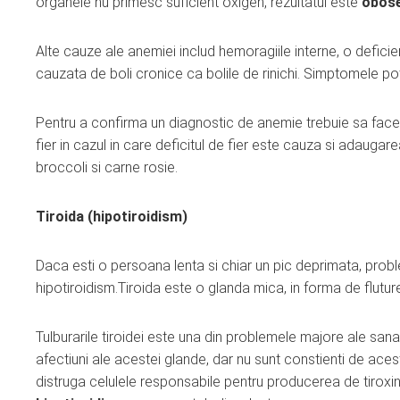
organele nu primesc suficient oxigen, rezultatul este
obos
Alte cauze ale anemiei includ hemoragiile interne, o defici
cauzata de boli cronice ca bolile de rinichi. Simptomele pot i
Pentru a confirma un diagnostic de anemie trebuie sa face
fier in cazul in care deficitul de fier este cauza si adauga
broccoli si carne rosie.
Tiroida (hipotiroidism)
Daca esti o persoana lenta si chiar un pic deprimata, probl
hipotiroidism.Tiroida este o glanda mica, in forma de flutur
Tulburarile tiroidei este una din problemele majore ale sanat
afectiuni ale acestei glande, dar nu sunt constienti de ace
distruga celulele responsabile pentru producerea de tiroxina