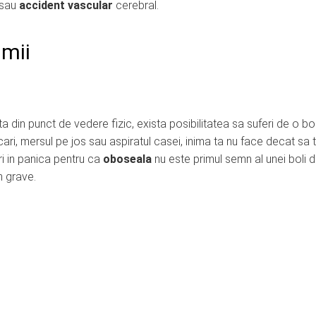
sau
accident vascular
cerebral.
imii
a din punct de vedere fizic, exista posibilitatea sa suferi de o bo
ri, mersul pe jos sau aspiratul casei, inima ta nu face decat sa t
ri in panica pentru ca
oboseala
nu este primul semn al unei boli 
n grave.