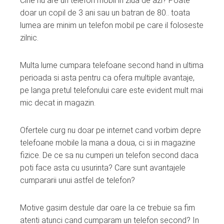
Cine nu are un telefon mobil in ziua de azi? Poate
ebook
doar un copil de 3 ani sau un batran de 80.. toata
lumea are minim un telefon mobil pe care il foloseste
ter
zilnic.
edIn
Multa lume cumpara telefoane second hand in ultima
perioada si asta pentru ca ofera multiple avantaje,
erest
pe langa pretul telefonului care este evident mult mai
mic decat in magazin.
mbleupon
Ofertele curg nu doar pe internet cand vorbim depre
l
telefoane mobile la mana a doua, ci si in magazine
fizice. De ce sa nu cumperi un telefon second daca
poti face asta cu usurinta? Care sunt avantajele
cumpararii unui astfel de telefon?
Motive gasim destule dar oare la ce trebuie sa fim
atenti atunci cand cumparam un telefon second? In