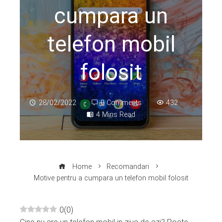
cumpara un
telefon mobil
folosit
28/02/2022
0 Comments
432
4 Mins Read
Home
Recomandari
Motive pentru a cumpara un telefon mobil folosit
0
(
0
)