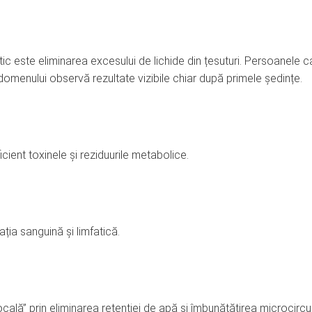
tic este eliminarea excesului de lichide din țesuturi. Persoanele c
bdomenului observă rezultate vizibile chiar după primele ședințe.
icient toxinele și reziduurile metabolice.
ația sanguină și limfatică.
ală” prin eliminarea retenției de apă și îmbunătățirea microcircul