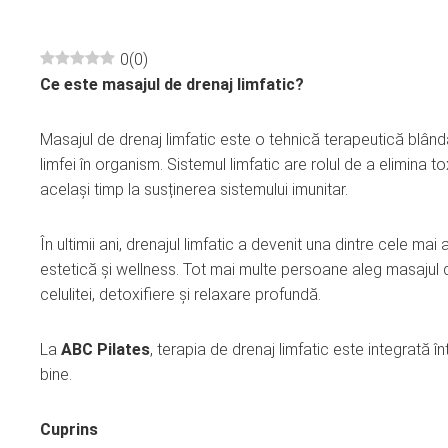
0
(
0
)
Ce este masajul de drenaj limfatic?
ebook
Masajul de drenaj limfatic este o tehnică terapeutică blândă,
ter
limfei în organism. Sistemul limfatic are rolul de a elimina to
același timp la susținerea sistemului imunitar.
edIn
În ultimii ani, drenajul limfatic a devenit una dintre cele mai
erest
estetică și wellness. Tot mai multe persoane aleg masajul 
celulitei, detoxifiere și relaxare profundă.
mbleupon
La
ABC Pilates
, terapia de drenaj limfatic este integrată 
l
bine.
Cuprins