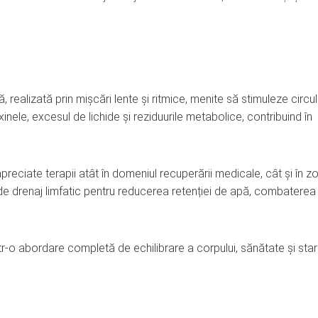
 realizată prin mișcări lente și ritmice, menite să stimuleze circul
xinele, excesul de lichide și reziduurile metabolice, contribuind în
 apreciate terapii atât în domeniul recuperării medicale, cât și în z
de drenaj limfatic pentru reducerea retenției de apă, combaterea
într-o abordare completă de echilibrare a corpului, sănătate și sta