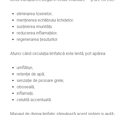
eliminarea toxinelor;
menținerea echilibrului lichidelor;
susținerea imunității;
reducerea inflamațiilor;
regenerarea țesuturilor.
Atunci când circulația limfatică este lentă, pot apărea:
umflături;
retenție de apă;
senzație de picioare grele;
oboseală;
inflamații;
celulită accentuată.
Masajul de drenaj limfatic stimulează acest sistem și ajută