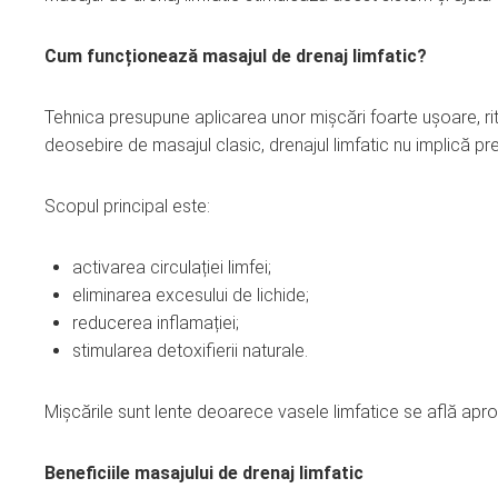
Cum funcționează masajul de drenaj limfatic?
Tehnica presupune aplicarea unor mișcări foarte ușoare, rit
deosebire de masajul clasic, drenajul limfatic nu implică pr
Scopul principal este:
activarea circulației limfei;
eliminarea excesului de lichide;
reducerea inflamației;
stimularea detoxifierii naturale.
Mișcările sunt lente deoarece vasele limfatice se află aproa
Beneficiile masajului de drenaj limfatic