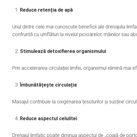
Reduce retenția de apă
Unul dintre cele mai cunoscute beneficii ale drenajului limfa
confruntă cu umflături la nivelul picioarelor, mâinilor sau a
Stimulează detoxifierea organismului
Prin accelerarea circulației limfei, organismul elimină mai ef
Îmbunătățește circulația
Masajul contribuie la oxigenarea țesuturilor și susține circul
Reduce aspectul celulitei
Drenajul limfatic poate diminua aspectul de „coajă de portoc