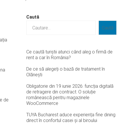
Caută
Caută
ația
Ce caută turiștii atunci când aleg o firmă de
rent a car în România?
De ce să alegeți o bază de tratament în
ona
Olănești
Obligatorie din 19 iunie 2026: funcția digitală
de retragere din contract. O soluție
românească pentru magazinele
re de
WooCommerce
TUYA Bucharest aduce experiența fine dining
direct în confortul casei și al biroului