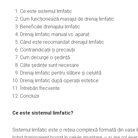
Ce este sistemul limfatic
Cum funcționează masajul de drenaj limfatic
Beneficiile drenajului limfatic
Drenaj limfatic manual vs. aparat
Când este recomandat drenajul limfatic
Contraindicații și precauții
Cum decurge o ședință
Câte ședințe sunt necesare
Drenaj limfatic pentru slăbire și celulită
Drenaj limfatic după operații estetice
Întrebări frecvente
Concluzii
Ce este sistemul limfatic?
Sistemul limfatic este o rețea complexă formată din vase li
lichid transparent bogat în celule imunitare — și are rol esenț