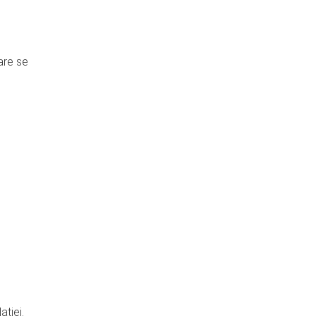
are se
ației.