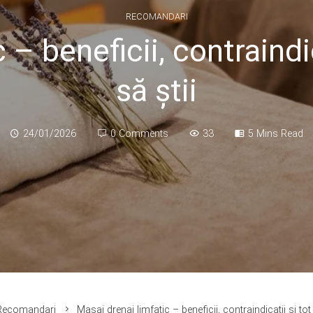
RECOMANDARI
 – beneficii, contraindic
să știi
24/01/2026
0 Comments
33
5 Mins Read
Recomandari
Masaj drenaj limfatic – beneficii, contraindicații și tot 