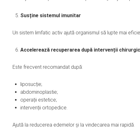
Susține sistemul imunitar
Un sistem limfatic activ ajută organismul să lupte mai eficient
Accelerează recuperarea după intervenții chirurgi
Este frecvent recomandat după:
liposucție;
abdominoplastie;
operații estetice;
intervenții ortopedice.
Ajută la reducerea edemelor și la vindecarea mai rapidă.