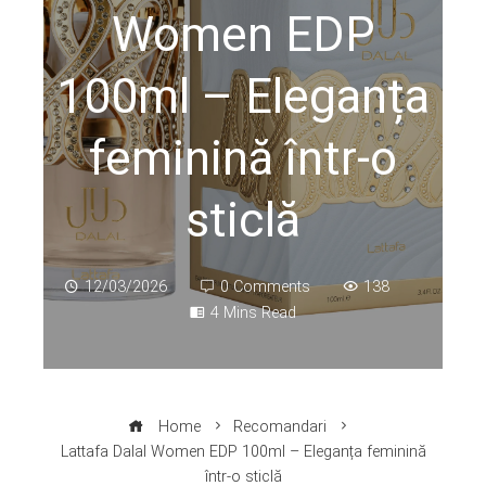
Women EDP
100ml – Eleganța
feminină într‑o
sticlă
12/03/2026
0 Comments
138
4 Mins Read
Home
Recomandari
Lattafa Dalal Women EDP 100ml – Eleganța feminină
într‑o sticlă