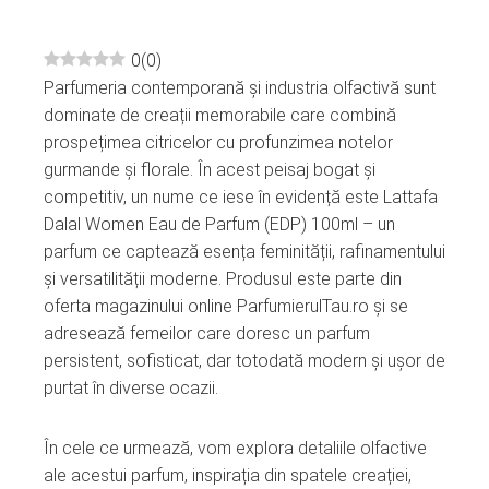
0
(
0
)
Parfumeria contemporană și industria olfactivă sunt
ebook
dominate de creații memorabile care combină
prospețimea citricelor cu profunzimea notelor
ter
gurmande și florale. În acest peisaj bogat și
competitiv, un nume ce iese în evidență este Lattafa
edIn
Dalal Women Eau de Parfum (EDP) 100ml – un
parfum ce captează esența feminității, rafinamentului
erest
și versatilității moderne. Produsul este parte din
oferta magazinului online ParfumierulTau.ro și se
adresează femeilor care doresc un parfum
mbleupon
persistent, sofisticat, dar totodată modern și ușor de
purtat în diverse ocazii.
l
În cele ce urmează, vom explora detaliile olfactive
ale acestui parfum, inspirația din spatele creației,