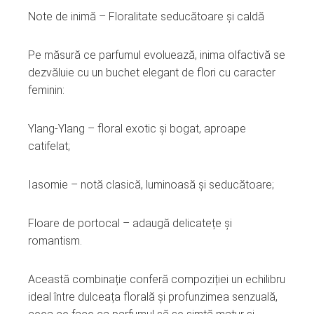
Note de inimă – Floralitate seducătoare și caldă
Pe măsură ce parfumul evoluează, inima olfactivă se
dezvăluie cu un buchet elegant de flori cu caracter
feminin:
Ylang‑Ylang – floral exotic și bogat, aproape
catifelat;
Iasomie – notă clasică, luminoasă și seducătoare;
Floare de portocal – adaugă delicatețe și
romantism.
Această combinație conferă compoziției un echilibru
ideal între dulceața florală și profunzimea senzuală,