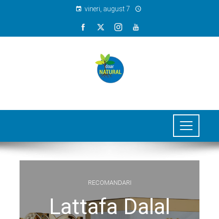
vineri, august 7
RECOMANDARI
Lattafa Dalal