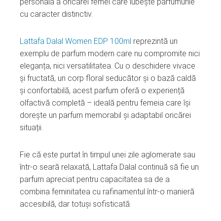
personală a oricărei femei care iubește parfumurile
cu caracter distinctiv.
Lattafa Dalal Women EDP 100ml
reprezintă un
exemplu de parfum modern care nu compromite nici
eleganța, nici versatilitatea. Cu o deschidere vivace
și fructată, un corp floral seducător și o bază caldă
și confortabilă, acest parfum oferă o experiență
olfactivă completă – ideală pentru femeia care își
dorește un parfum memorabil și adaptabil oricărei
situații.
Fie că este purtat în timpul unei zile aglomerate sau
într‑o seară relaxată, Lattafa Dalal continuă să fie un
parfum apreciat pentru capacitatea sa de a
combina feminitatea cu rafinamentul într‑o manieră
accesibilă, dar totuși sofisticată.