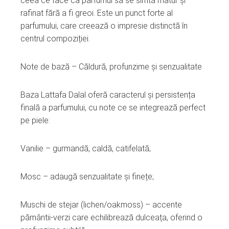
ceea ce face ca parfumul să se simtă matur și
rafinat fără a fi greoi. Este un punct forte al
parfumului, care creează o impresie distinctă în
centrul compoziției.
Note de bază – Căldură, profunzime și senzualitate
Baza Lattafa Dalal oferă caracterul și persistența
finală a parfumului, cu note ce se integrează perfect
pe piele:
Vanilie – gurmandă, caldă, catifelată;
Mosc – adaugă senzualitate și finețe;
Muschi de stejar (lichen/oakmoss) – accente
pământii‑verzi care echilibrează dulceața, oferind o