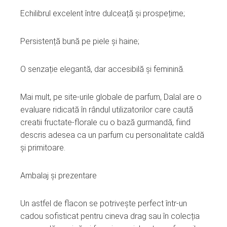
Echilibrul excelent între dulceață și prospețime;
Persistență bună pe piele și haine;
O senzație elegantă, dar accesibilă și feminină.
Mai mult, pe site‑urile globale de parfum, Dalal are o
evaluare ridicată în rândul utilizatorilor care caută
creatii fructate‑florale cu o bază gurmandă, fiind
descris adesea ca un parfum cu personalitate caldă
și primitoare.
Ambalaj și prezentare
Un astfel de flacon se potrivește perfect într‑un
cadou sofisticat pentru cineva drag sau în colecția