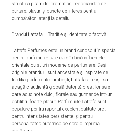
structura piramidei aromatice, recomandări de
purtare, plusuri și puncte de interes pentru
cumpărătorii atenți la detaliu.
Brandul Lattafa – Tradiție și identitate olfactivă
Lattafa Perfumes este un brand cunoscut în special
pentru parfumurile sale care îmbină influențele
orientale cu stiluri moderne de parfumare. Deși
originile brandului sunt ancestrale și inspirate de
tradiția parfumurilor arabești, Lattafa a reușit să
atragă o audiență globală datorită creațiilor sale
care aduc note dulci, florale sau gurmande într‑un
echilibru foarte plăcut. Parfumurile Lattafa sunt
populare pentru raportul excelent calitate‑preț,
pentru intensitatea persistentei și pentru
personalitatea puternică pe care o imprimă
purtătorului.