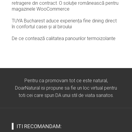
retragere din contract. O soluție românească pentru
magazinele WooCommerce
TUYA Bucharest aduce experiența fine dining direct
în confortul casei și al biroului
De ce contează calitatea panourilor termoizolante
Pentru ca promovam tot ce este natural,
DoarNatural isi propune sa fie un loc virtual pentru
toti cei care spun DA unui stil de viata sanatos.
ITI RECOMANDAM: