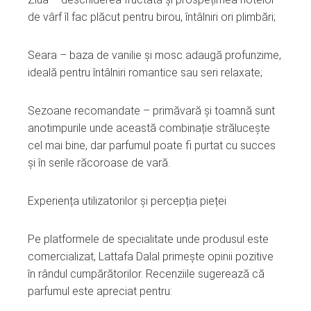
de vârf îl fac plăcut pentru birou, întâlniri ori plimbări;
Seara – baza de vanilie și mosc adaugă profunzime,
ideală pentru întâlniri romantice sau seri relaxate;
Sezoane recomandate – primăvară și toamnă sunt
anotimpurile unde această combinație strălucește
cel mai bine, dar parfumul poate fi purtat cu succes
și în serile răcoroase de vară.
Experiența utilizatorilor și percepția pieței
Pe platformele de specialitate unde produsul este
comercializat, Lattafa Dalal primește opinii pozitive
în rândul cumpărătorilor. Recenziile sugerează că
parfumul este apreciat pentru: