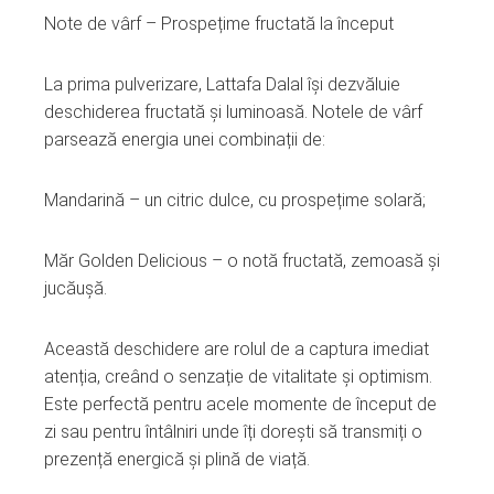
Note de vârf – Prospețime fructată la început
La prima pulverizare, Lattafa Dalal își dezvăluie
deschiderea fructată și luminoasă. Notele de vârf
parsează energia unei combinații de:
Mandarină – un citric dulce, cu prospețime solară;
Măr Golden Delicious – o notă fructată, zemoasă și
jucăușă.
Această deschidere are rolul de a captura imediat
atenția, creând o senzație de vitalitate și optimism.
Este perfectă pentru acele momente de început de
zi sau pentru întâlniri unde îți dorești să transmiți o
prezență energică și plină de viață.