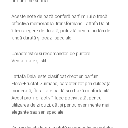
profunzime subtilă.
Aceste note de bază conferă parfumului o tracă
olfactivă memorabilă, transformând Lattafa Dalal
într‑o alegere de durată, potrivită pentru purtări de
lungă durată și ocazii speciale.
Caracteristici și recomandări de purtare
Versatilitate și stil
Lattafa Dalal este clasificat drept un parfum
Floral‑Fructat Gurmand, caracterizat prin dulceață
moderată, floralitate caldă și o bază confortabilă.
Acest profil olfactiv îl face potrivit atât pentru
utilizarea de zi cu zi, cât și pentru evenimente mai
elegante sau seri speciale.
Ziua – deschiderea fructată și prospețimea notelor