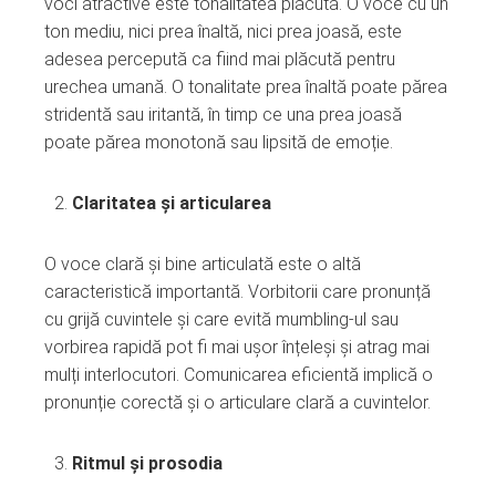
voci atractive este tonalitatea plăcută. O voce cu un
ton mediu, nici prea înaltă, nici prea joasă, este
adesea percepută ca fiind mai plăcută pentru
urechea umană. O tonalitate prea înaltă poate părea
stridentă sau iritantă, în timp ce una prea joasă
poate părea monotonă sau lipsită de emoție.
Claritatea și articularea
O voce clară și bine articulată este o altă
caracteristică importantă. Vorbitorii care pronunță
cu grijă cuvintele și care evită mumbling-ul sau
vorbirea rapidă pot fi mai ușor înțeleși și atrag mai
mulți interlocutori. Comunicarea eficientă implică o
pronunție corectă și o articulare clară a cuvintelor.
Ritmul și prosodia