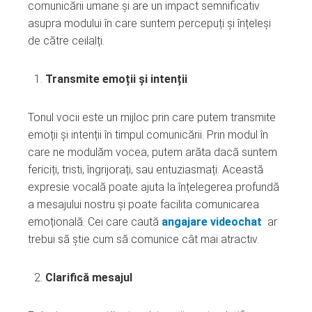
ebook
comunicării umane și are un impact semnificativ
asupra modului în care suntem percepuți și înțeleși
ter
de către ceilalți.
edIn
Transmite emoții și intenții
erest
Tonul vocii este un mijloc prin care putem transmite
emoții și intenții în timpul comunicării. Prin modul în
mbleupon
care ne modulăm vocea, putem arăta dacă suntem
fericiți, tristi, îngrijorați, sau entuziasmați. Această
l
expresie vocală poate ajuta la înțelegerea profundă
a mesajului nostru și poate facilita comunicarea
emoțională. Cei care caută
angajare videochat
ar
trebui să știe cum să comunice cât mai atractiv.
Clarifică mesajul