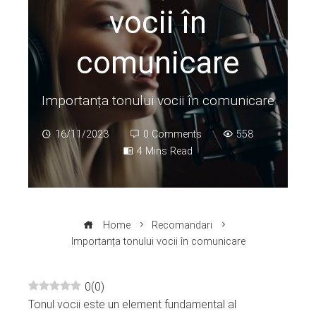
vocii în
comunicare
Importanța tonului vocii în comunicare
16/11/2023
0 Comments
558
4 Mins Read
Home
Recomandari
Importanța tonului vocii în comunicare
0
(
0
)
Tonul vocii este un element fundamental al