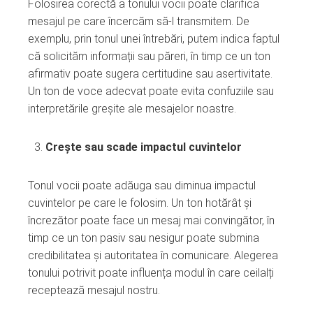
Folosirea corectă a tonului vocii poate clarifica
mesajul pe care încercăm să-l transmitem. De
exemplu, prin tonul unei întrebări, putem indica faptul
că solicităm informații sau păreri, în timp ce un ton
afirmativ poate sugera certitudine sau asertivitate.
Un ton de voce adecvat poate evita confuziile sau
interpretările greșite ale mesajelor noastre.
Crește sau scade impactul cuvintelor
Tonul vocii poate adăuga sau diminua impactul
cuvintelor pe care le folosim. Un ton hotărât și
încrezător poate face un mesaj mai convingător, în
timp ce un ton pasiv sau nesigur poate submina
credibilitatea și autoritatea în comunicare. Alegerea
tonului potrivit poate influența modul în care ceilalți
receptează mesajul nostru.