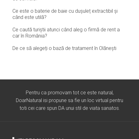
Ce este o baterie de baie cu dușuleț extractibil și
când este utilă?
Ce caută turiștii atunci când aleg o firmă de rent a
car în România?
De ce să alegeți o bază de tratament în Olănești
Pentru ca promovam tot ce este natural,
DoarNatural isi propune sa fie un loc virtual pentru
toti cei care spun DA unui stil de viata sanatos.