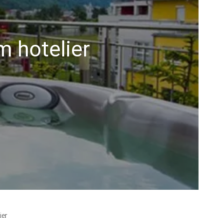
m hotelier
ier