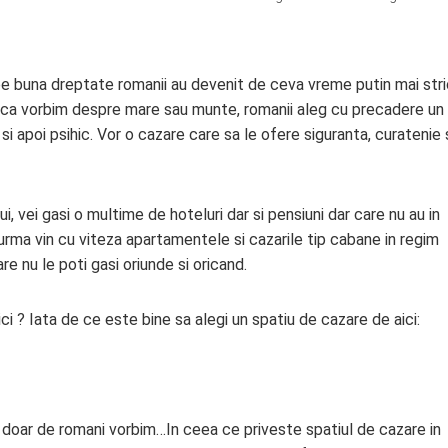
pe buna dreptate romanii au devenit de ceva vreme putin mai stric
ie ca vorbim despre mare sau munte, romanii aleg cu precadere un
 si apoi psihic. Vor o cazare care sa le ofere siguranta, curatenie 
 vei gasi o multime de hoteluri dar si pensiuni dar care nu au in
 urma vin cu viteza apartamentele si cazarile tip cabane in regim
re nu le poti gasi oriunde si oricand.
ci ? Iata de ce este bine sa alegi un spatiu de cazare de aici:
nu doar de romani vorbim…In ceea ce priveste spatiul de cazare in