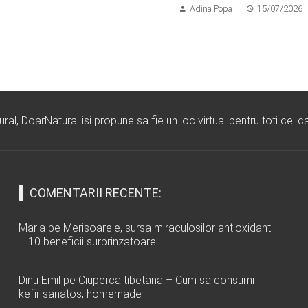
Adina Popa
15/07/2026
l, DoarNatural isi propune sa fie un loc virtual pentru toti cei ca
COMENTARII RECENTE:
Maria
pe
Merisoarele, sursa miraculosilor antioxidanti
– 10 beneficii surprinzatoare
Dinu Emil
pe
Ciuperca tibetana – Cum sa consumi
kefir sanatos, homemade