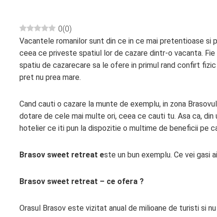
0
(
0
)
Vacantele romanilor sunt din ce in ce mai pretentioase si 
ebook
ceea ce priveste spatiul lor de cazare dintr-o vacanta. F
spatiu de cazarecare sa le ofere in primul rand confirt fizic
ter
pret nu prea mare.
edIn
Cand cauti o cazare la munte de exemplu, in zona Brasovului,
dotare de cele mai multe ori, ceea ce cauti tu. Asa ca, din
erest
hotelier ce iti pun la dispozitie o multime de beneficii pe ca
mbleupon
Brasov sweet retreat e
ste un bun exemplu. Ce vei gasi ai
l
Brasov sweet retreat – ce ofera ?
Orasul Brasov este vizitat anual de milioane de turisti si 