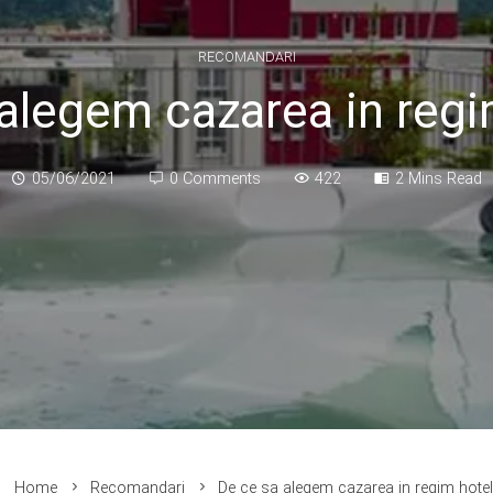
RECOMANDARI
alegem cazarea in regi
05/06/2021
0 Comments
422
2 Mins Read
Home
Recomandari
De ce sa alegem cazarea in regim hotel