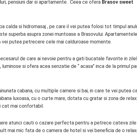
uri, pensiuni dar si apartamente. Ceea ce ofera
Brasov sweet
calda si hidromasaj , pe care il vei putea folosi tot timpul anulu
eliste superba asupra zonei muntoase a Brasovului. Apartamentel
a vei putea petrecere cele mai calduroase momente.
sarul de care ai nevoie pentru a gati bucatale favorite in zile
 luminose si ofera acea senzatie de “ acasa” inca de la primul pa
inunata cabana, cu multiple camere si bai, in care te vei putea c
cabana luxoasa, cu o curte mare, dotata cu gratar si zona de relax
 cat mai confortabil.
re atunci cauti o cazare perfecta pentru a petrece cateva zile 
mult mai mic fata de o camera de hotel si vei beneficia de o relax