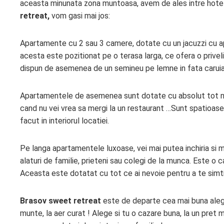
aceasta minunata zona muntoasa, avem de ales intre hotel
retreat,
vom gasi mai jos:
Apartamente cu 2 sau 3 camere, dotate cu un jacuzzi cu apa 
acesta este pozitionat pe o terasa larga, ce ofera o priv
dispun de asemenea de un semineu pe lemne in fata carui
Apartamentele de asemenea sunt dotate cu absolut tot nece
cand nu vei vrea sa mergi la un restaurant …Sunt spatioase,
facut in interiorul locatiei.
Pe langa apartamentele luxoase, vei mai putea inchiria si m
alaturi de familie, prieteni sau colegi de la munca. Este o 
Aceasta este dotatat cu tot ce ai nevoie pentru a te simti
Brasov sweet retreat
este de departe cea mai buna alege
munte, la aer curat ! Alege si tu o cazare buna, la un pret 