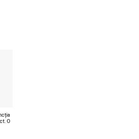
ncția
ct. O