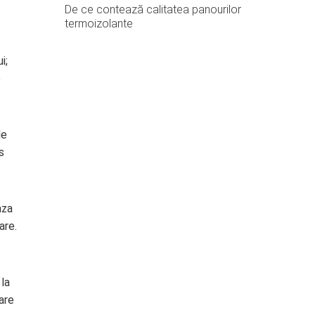
De ce contează calitatea panourilor
termoizolante
i;
e
le
s
aza
are.
la
are