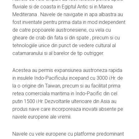
fluviale si de coasta in Egiptul Antic si in Marea
Mediterana . Navele de navigatie in apa albastra au
fost inventate pentru prima data in mod independent
de catre popoarele austronesiene, cu vela cu
gheare de crab din fata si din spate , precum si cu
tehnologiile unice din punct de vedere cultural al
catamaranului si al barelor de tip outrigger.
Acestea au permis expansiunea austroneza rapida
in insulele Indo-Pacificului incepand cu 3000 i.Hr. de
la o origine din Taiwan, precum si au facilitat prima
retea comerciala maritima in Indo-Pacific din cel
putin 1500 i.Hr. Dezvoltarile ulterioare din Asia au
produs nave care incorporeaza inovatii absente pe
navele europene ale vremii.
Navele cu vele europene cu platforme predominant