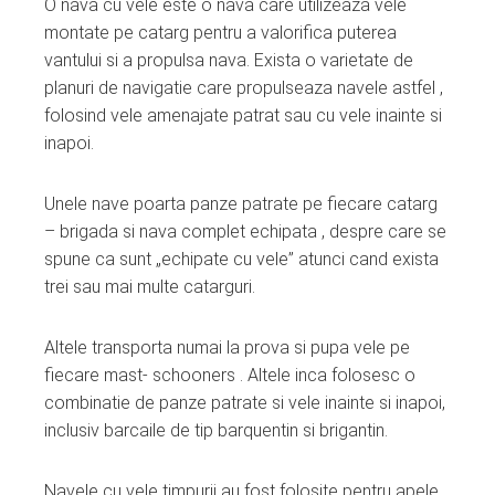
O nava cu vele este o nava care utilizeaza vele
montate pe catarg pentru a valorifica puterea
vantului si a propulsa nava. Exista o varietate de
planuri de navigatie care propulseaza navele astfel ,
folosind vele amenajate patrat sau cu vele inainte si
inapoi.
Unele nave poarta panze patrate pe fiecare catarg
– brigada si nava complet echipata , despre care se
spune ca sunt „echipate cu vele” atunci cand exista
trei sau mai multe catarguri.
Altele transporta numai la prova si pupa vele pe
fiecare mast- schooners . Altele inca folosesc o
combinatie de panze patrate si vele inainte si inapoi,
inclusiv barcaile de tip barquentin si brigantin.
Navele cu vele timpurii au fost folosite pentru apele