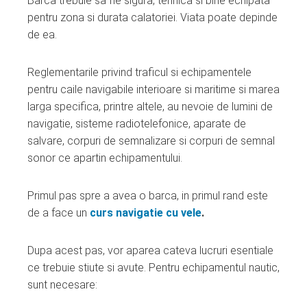
Barca trebuie sa fie sigura, tehnica si bine echipata
ebook
pentru zona si durata calatoriei. Viata poate depinde
de ea.
ter
Reglementarile privind traficul si echipamentele
edIn
pentru caile navigabile interioare si maritime si marea
larga specifica, printre altele, au nevoie de lumini de
erest
navigatie, sisteme radiotelefonice, aparate de
salvare, corpuri de semnalizare si corpuri de semnal
mbleupon
sonor ce apartin echipamentului.
l
Primul pas spre a avea o barca, in primul rand este
de a face un
curs navigatie cu vele
.
Dupa acest pas, vor aparea cateva lucruri esentiale
ce trebuie stiute si avute. Pentru echipamentul nautic,
sunt necesare: