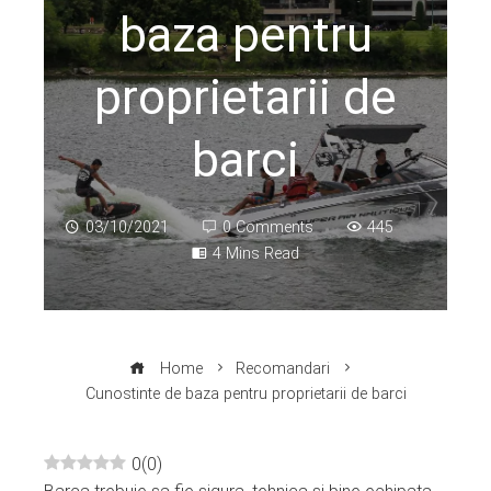
baza pentru
proprietarii de
barci
03/10/2021
0 Comments
445
4 Mins Read
Home
Recomandari
Cunostinte de baza pentru proprietarii de barci
0
(
0
)