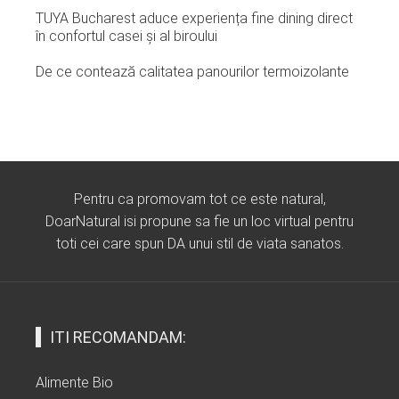
TUYA Bucharest aduce experiența fine dining direct
în confortul casei și al biroului
De ce contează calitatea panourilor termoizolante
Pentru ca promovam tot ce este natural,
DoarNatural isi propune sa fie un loc virtual pentru
toti cei care spun DA unui stil de viata sanatos.
ITI RECOMANDAM:
Alimente Bio