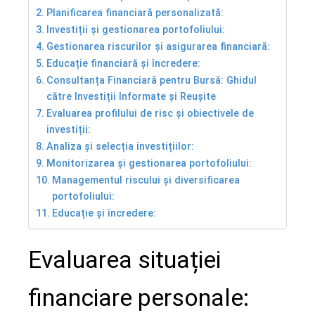
Planificarea financiară personalizată:
l
Investiții și gestionarea portofoliului:
Gestionarea riscurilor și asigurarea financiară:
Educație financiară și încredere:
Consultanța Financiară pentru Bursă: Ghidul
către Investiții Informate și Reușite
Evaluarea profilului de risc și obiectivele de
investiții:
Analiza și selecția investițiilor:
Monitorizarea și gestionarea portofoliului:
Managementul riscului și diversificarea
portofoliului:
Educație și încredere:
Evaluarea situației
financiare personale: