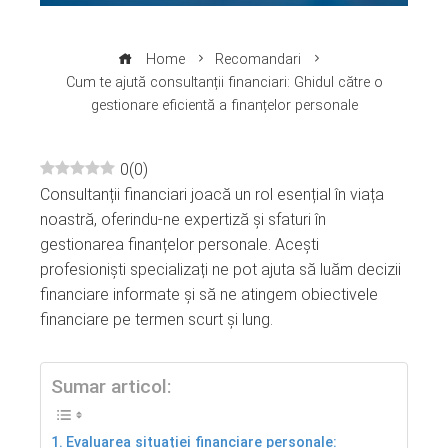
Home
Recomandari
Cum te ajută consultanții financiari: Ghidul către o
gestionare eficientă a finanțelor personale
0
(
0
)
Consultanții financiari joacă un rol esențial în viața
ebook
noastră, oferindu-ne expertiză și sfaturi în
gestionarea finanțelor personale. Acești
ter
profesioniști specializați ne pot ajuta să luăm decizii
financiare informate și să ne atingem obiectivele
edIn
financiare pe termen scurt și lung.
erest
Sumar articol:
mbleupon
Evaluarea situației financiare personale: