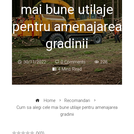
mai bune utilaje
pentru amenajarea
gradinii
30/11/2022
0 Comments
228
4 Mins Read
Home
Recomandari
Cum sa alegi cele mai bune utilaje pentru amenajarea
gradinii
0
(
0
)