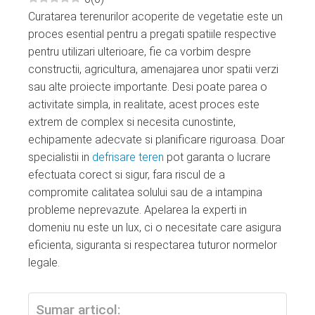
Curatarea terenurilor acoperite de vegetatie este un
ebook
proces esential pentru a pregati spatiile respective
pentru utilizari ulterioare, fie ca vorbim despre
ter
constructii, agricultura, amenajarea unor spatii verzi
sau alte proiecte importante. Desi poate parea o
edIn
activitate simpla, in realitate, acest proces este
extrem de complex si necesita cunostinte,
erest
echipamente adecvate si planificare riguroasa. Doar
specialistii in
defrisare teren
pot garanta o lucrare
efectuata corect si sigur, fara riscul de a
mbleupon
compromite calitatea solului sau de a intampina
probleme neprevazute. Apelarea la experti in
l
domeniu nu este un lux, ci o necesitate care asigura
eficienta, siguranta si respectarea tuturor normelor
legale.
Sumar articol: