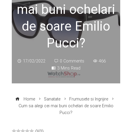
mai buni ochelari
de soare Emilio
Pucci?
17/02/2022
0 Comments
466
3 Mins Read
Home
Sanatate
Frumusete si Ingrijire
Cum sa alegi cei mai buni ochelari de soare Emilio
Pucci?
0
(
0
)