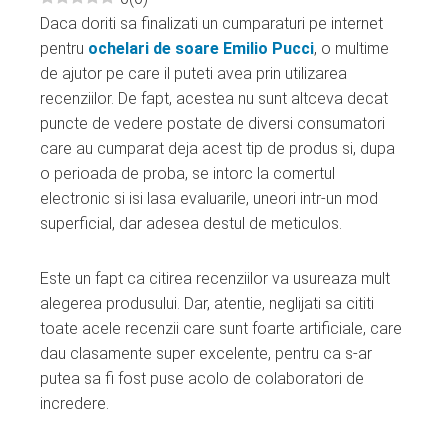
Daca doriti sa finalizati un cumparaturi pe internet
ebook
pentru
ochelari de soare Emilio Pucci
, o multime
de ajutor pe care il puteti avea prin utilizarea
ter
recenziilor. De fapt, acestea nu sunt altceva decat
puncte de vedere postate de diversi consumatori
edIn
care au cumparat deja acest tip de produs si, dupa
o perioada de proba, se intorc la comertul
erest
electronic si isi lasa evaluarile, uneori intr-un mod
superficial, dar adesea destul de meticulos.
mbleupon
Este un fapt ca citirea recenziilor va usureaza mult
alegerea produsului. Dar, atentie, neglijati sa cititi
l
toate acele recenzii care sunt foarte artificiale, care
dau clasamente super excelente, pentru ca s-ar
putea sa fi fost puse acolo de colaboratori de
incredere.