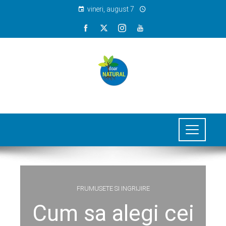
vineri, august 7
FRUMUSETE SI INGRIJIRE
Cum sa alegi cei