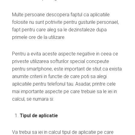
ter
Multe persoane descopera faptul ca aplicatiile
edIn
folosite nu sunt potrivite pentru gusturile personael,
fapt pentru care aleg sa le dezinstaleze dupa
erest
primele ore de la utilizare.
mbleupon
Pentru a evita aceste aspecte negative in ceea ce
priveste utilizarea softurilor special concpeute
l
pentru smartphone, este important de stiut ca exista
anumite criterii in functie de care poti sa alegi
aplicatiile pentru telefonul tau. Asadar, printre cele
mai importante aspecte pe care trebuie sa le iei in
calcul, se numara si:
Tipul de aplicatie
Va trebui sa iei in calcul tipul de aplicatie pe care