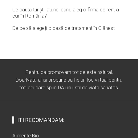
Ce caută turiștii atunci când aleg o firmă de rent a
car în România?
De ce să alegeți o bază de tratament în Olănești
Pentru ca promovam tot ce este natural,
DoarNatural isi propune sa fie un loc virtual pentru
toti cei care spun DA unui stil de viata sanatos.
ITI RECOMANDAM:
Alimente Bio