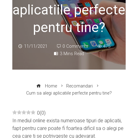
aplicatiile perfecte
pentru tine?
11/11/2021
0 Comments
475
3 Mins Read
Home
Recomandari
Cum sa alegi aplicatiile perfecte pentru tine?
0
(
0
)
In mediul online exista numeroase tipuri de aplicatii,
ebook
fapt pentru care poate fi foartea dificil sa o alegi pe
cea care ti se potrivgeste cu adevarat.