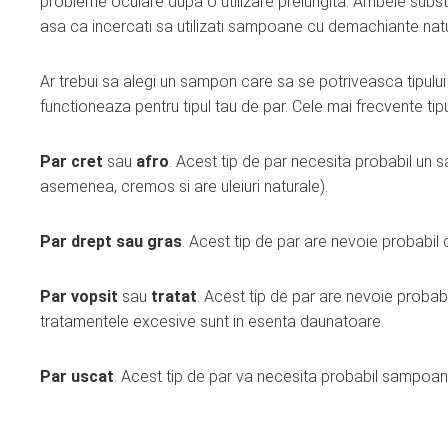
probleme oculare dupa o utilizare prelungita. Ambele subst
asa ca incercati sa utilizati sampoane cu demachiante natu
Ar trebui sa alegi un sampon care sa se potriveasca tipului
functioneaza pentru tipul tau de par. Cele mai frecvente tipur
Par cret
sau
afro
. Acest tip de par necesita probabil un 
asemenea, cremos si are uleiuri naturale).
Par drept sau
gras
. Acest tip de par are nevoie probabil
Par vopsit
sau
tratat
. Acest tip de par are nevoie proba
tratamentele excesive sunt in esenta daunatoare.
Par uscat
. Acest tip de par va necesita probabil sampoane c