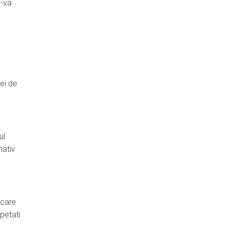
i-va
lei de
ul
mativ
ecare
epetati