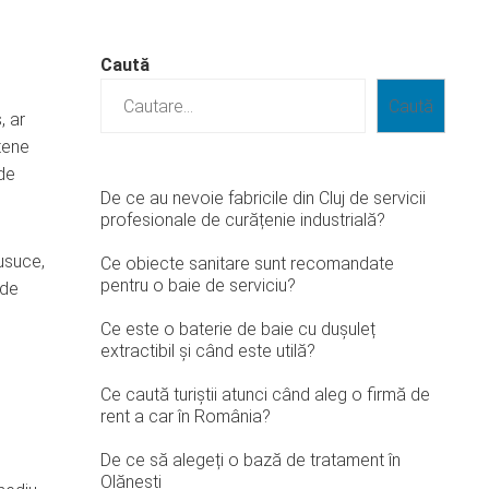
Caută
Caută
, ar
tene
 de
De ce au nevoie fabricile din Cluj de servicii
profesionale de curățenie industrială?
 usuce,
Ce obiecte sanitare sunt recomandate
pentru o baie de serviciu?
 de
Ce este o baterie de baie cu dușuleț
extractibil și când este utilă?
Ce caută turiștii atunci când aleg o firmă de
rent a car în România?
De ce să alegeți o bază de tratament în
Olănești