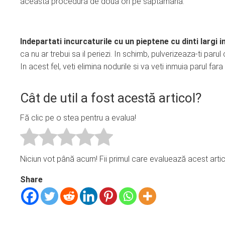
aceasta procedura de doua ori pe saptamana.
Indepartati incurcaturile cu un pieptene cu dinti largi i
ca nu ar trebui sa il periezi. In schimb, pulverizeaza-ti parul
In acest fel, veti elimina nodurile si va veti inmuia parul fara
Cât de util a fost acestă articol?
Fă clic pe o stea pentru a evalua!
Niciun vot până acum! Fii primul care evaluează acest artic
Share