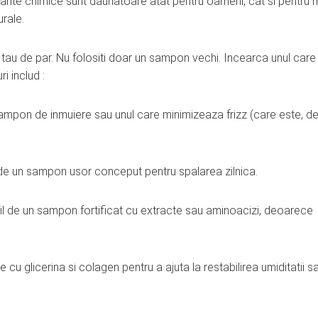
ante chimice sunt daunatoare atat pentru oameni, cat si pentru 
rale.
 tau de par. Nu folositi doar un sampon vechi. Incearca unul care
i includ :
sampon de inmuiere sau unul care minimizeaza frizz (care este, d
 de un sampon usor conceput pentru spalarea zilnica.
bil de un sampon fortificat cu extracte sau aminoacizi, deoarece
u glicerina si colagen pentru a ajuta la restabilirea umiditatii sa