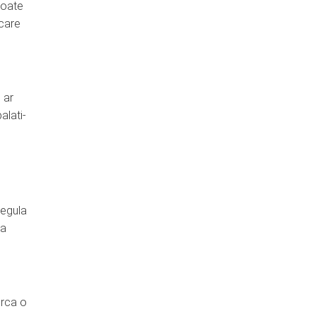
poate
 care
 ar
alati-
egula
sa
erca o