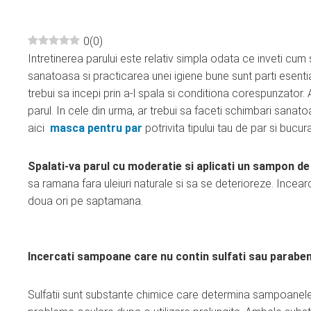
0
(
0
)
Intretinerea parului este relativ simpla odata ce inveti cum sa 
ebook
sanatoasa si practicarea unei igiene bune sunt parti esential
trebui sa incepi prin a-l spala si conditiona corespunzator
ter
parul. In cele din urma, ar trebui sa faceti schimbari sanat
aici
masca pentru par
potrivita tipului tau de par si bucu
edIn
Spalati-va parul cu moderatie si aplicati un sampon de
erest
sa ramana fara uleiuri naturale si sa se deterioreze. Incear
doua ori pe saptamana.
mbleupon
l
Incercati sampoane care nu contin sulfati sau paraben
Sulfatii sunt substante chimice care determina sampoane