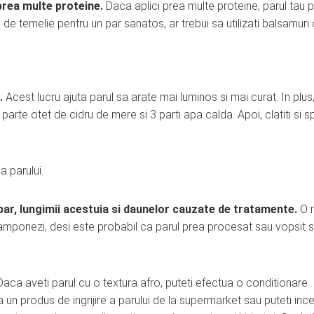
 prea multe proteine.
Daca aplici prea multe proteine, parul tau 
a de temelie pentru un par sanatos, ar trebui sa utilizati balsamuri
.
Acest lucru ajuta parul sa arate mai luminos si mai curat. In plus,
arte otet de cidru de mere si 3 parti apa calda. Apoi, clatiti si sp
 parului.
par, lungimii acestuia si daunelor cauzate de tratamente.
O r
 samponezi, desi este probabil ca parul prea procesat sau vopsit 
ca aveti parul cu o textura afro, puteti efectua o conditionare
a un produs de ingrijire a parului de la supermarket sau puteti inc