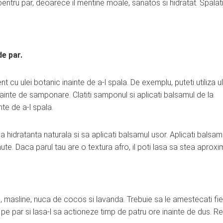
entru par, deoarece il mentine moale, sanatos si hidratat. Spalat
de par.
t cu ulei botanic inainte de a-l spala. De exemplu, puteti utiliza u
inainte de samponare. Clatiti samponul si aplicati balsamul de la
nte de a-l spala.
a hidratanta naturala si sa aplicati balsamul usor. Aplicati balsam
nute. Daca parul tau are o textura afro, il poti lasa sa stea aproxi
ricin, masline, nuca de cocos si lavanda. Trebuie sa le amestecati fi
ca-l pe par si lasa-l sa actioneze timp de patru ore inainte de dus. R