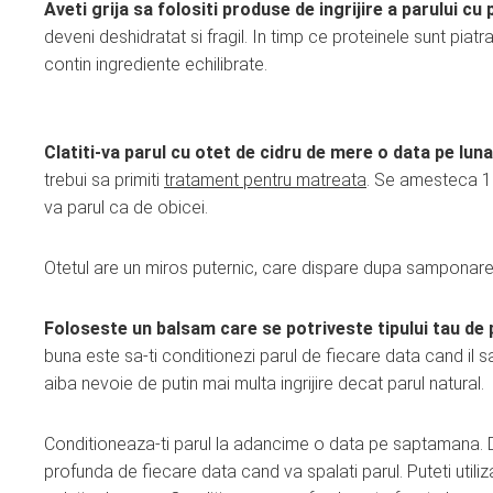
Aveti grija sa folositi produse de ingrijire a parului cu
deveni deshidratat si fragil. In timp ce proteinele sunt piatr
contin ingrediente echilibrate.
Clatiti-va parul cu otet de cidru de mere o data pe luna
trebui sa primiti
tratament pentru matreata
. Se amesteca 1 p
va parul ca de obicei.
Otetul are un miros puternic, care dispare dupa samponarea
Foloseste un balsam care se potriveste tipului tau de 
buna este sa-ti conditionezi parul de fiecare data cand il
aiba nevoie de putin mai multa ingrijire decat parul natural.
Conditioneaza-ti parul la adancime o data pe saptamana. Da
profunda de fiecare data cand va spalati parul. Puteti utiliz