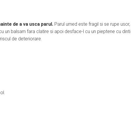
nainte de a va usca parul.
Parul umed este fragil si se rupe usor,
 cu un balsam fara clatire si apoi desface-l cu un pieptene cu dinti 
 riscul de deteriorare.
ol.