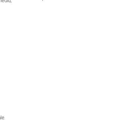
mediu,
e
le.