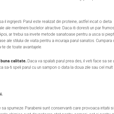
il ingrijesti. Parul este realizat din proteine, astfel incat o dieta
e ale mentinerii buclelor atractive. Daca iti doresti un par frumos
. Apoi, ar trebui sa invete metode sanatoase pentru a usca si piep
oase ale stilului de viata pentru a incuraja parul sanatos. Cumpara
ra-te de toate avantajele.
 buna calitate.
Daca va spalati parul prea des, il veti face sa se
ca sa-ti speli parul cu un sampon o data la doua zile sau cel mult
i.
le sa spumeze.
Parabenii sunt conservanti care provoaca iritatii si