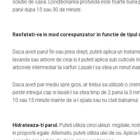
solutie de casa. Conditionarea profunda este foarte buna p
parul dupa 15 sau 30 de minute.
Rasfatati-va in mod corespunzator in functie de tipul 
Daca aveti parul fin sau prea drept, puteti aplica un tratamen
lavanda sau arbore de ceai si il puteti aplica sub cuticule 
arborele intermediar la varfuri. Lasati-l sa stea un minut inai
Daca aveti par mediu spre gros, ar trebui sa utilizati o crem
peste intregul cap si lasati-l sa stea timp de 2 pana la 3 mi
10 sau 15 minute inainte de a-l spala sau nu clati balsamul.
Hidrateaza-ti parul.
Puteti utiliza cinci uleiuri: migdale, 
in proportii egale. Alternativ, puteti utiliza ulei de ou. Apli