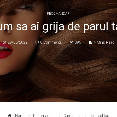
RECOMANDARI
m sa ai grija de parul 
29/06/2022
0 Comments
396
4 Mins Read
Home
Recomandari
Cum sa ai grija de parul tau