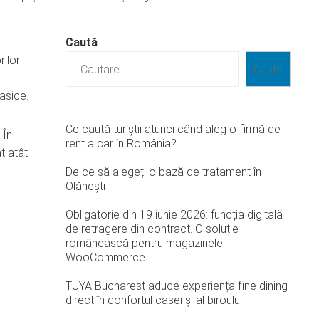
Caută
rilor
Caută
lasice.
Ce caută turiștii atunci când aleg o firmă de
 În
rent a car în România?
t atât
De ce să alegeți o bază de tratament în
Olănești
Obligatorie din 19 iunie 2026: funcția digitală
de retragere din contract. O soluție
românească pentru magazinele
WooCommerce
TUYA Bucharest aduce experiența fine dining
direct în confortul casei și al biroului