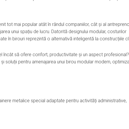
it tot mai popular atât în rândul companiilor, cât și al antrepreno
jarea unui spațiu de lucru. Datorită designului modular, costurilor
te în birouri reprezintă o alternativă inteligentă la construcțiile c
 încât să ofere confort, productivitate și un aspect profesional?
i și soluții pentru amenajarea unui birou modular modern, optimiza
inere metalice special adaptate pentru activități administrative,