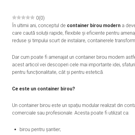
0
(
0
)
În ultimii ani, conceptul de
container birou modern
a deven
ebook
care caută soluții rapide, flexibile și eficiente pentru amena
reduse și timpului scurt de instalare, containerele transforma
ter
Dar cum poate fi amenajat un container birou modern astfel
edIn
acest articol vei descoperi cele mai importante idei, sfatur
pentru funcționalitate, cât și pentru estetică.
erest
Ce este un container birou?
mbleupon
Un container birou este un spațiu modular realizat din conta
l
comerciale sau profesionale. Acesta poate fi utilizat ca:
birou pentru șantier;