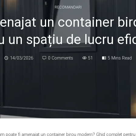
RECOMANDARI
enajat un container bi
 un spațiu de lucru efic
14/03/2026
0 Comments
51
5 Mins Read
m poate fi amenajat un container birou modern? Ghid complet pentru un