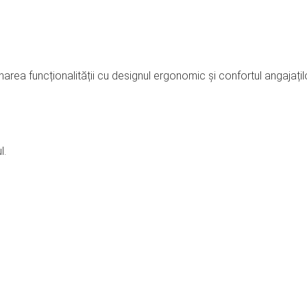
ea funcționalității cu designul ergonomic și confortul angajațilo
l.