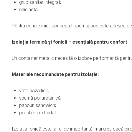
grup sanitar integrat;
chicinetă.
Pentru echipe mici, conceptul open-space este adesea cea
Izolația termică și fonică – esențială pentru confort
Un container metalic necesită o izolare performantă pentru 
Materiale recomandate pentru izolație:
vată bazaltică;
spumă poliuretanică;
panouri sandwich;
polistiren extrudat.
Izolația fonică este la fel de importantă, mai ales dacă bir