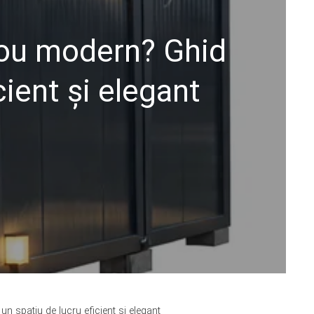
rou modern? Ghid
ient și elegant
 spațiu de lucru eficient și elegant