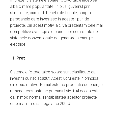
In prezent, sistemele solare fotovoltaice incep sa
ebook
aiba o mare popularitate. In plus, guvernul prin
stimulente, cum ar fi beneficiile fiscale, sprijina
ter
persoanele care investesc in aceste tipuri de
proiecte. Din acest motiv, aici va prezentam cele mai
edIn
competitive avantaje ale panourilor solare fata de
sistemele conventionale de generare a energiei
erest
electrice.
mbleupon
Pret
l
Sistemele fotovoltaice solare sunt clasificate ca
investitii cu risc scazut. Acest lucru este in principal
din doua motive. Primul este ca productia de energie
ramane constanta pe parcursul vietii. Al doilea este
ca, in mod normal, rentabilitatea acestor proiecte
este mai mare sau egala cu 200 %.