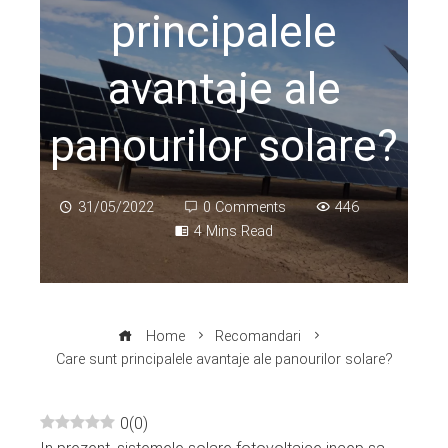
principalele
avantaje ale
panourilor solare?
31/05/2022
0 Comments
446
4 Mins Read
Home
Recomandari
Care sunt principalele avantaje ale panourilor solare?
0
(
0
)