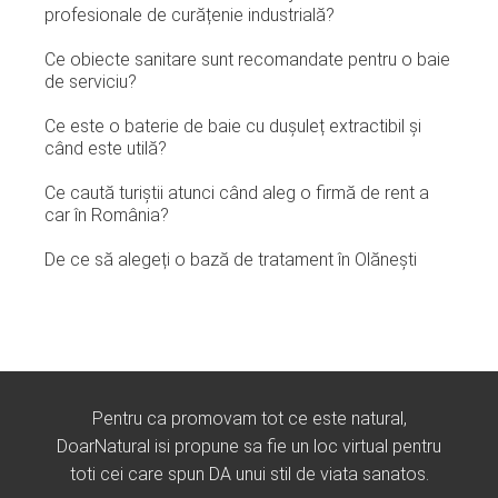
profesionale de curățenie industrială?
Ce obiecte sanitare sunt recomandate pentru o baie
de serviciu?
Ce este o baterie de baie cu dușuleț extractibil și
când este utilă?
Ce caută turiștii atunci când aleg o firmă de rent a
car în România?
De ce să alegeți o bază de tratament în Olănești
Pentru ca promovam tot ce este natural,
DoarNatural isi propune sa fie un loc virtual pentru
toti cei care spun DA unui stil de viata sanatos.