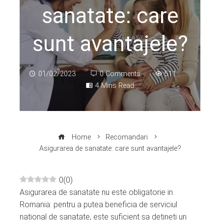
sanatate: care
sunt avantajele?
01/02/2023
0 Comments
511
4 Mins Read
Home
Recomandari
Asigurarea de sanatate: care sunt avantajele?
0
(
0
)
Asigurarea de sanatate nu este obligatorie in
ebook
Romania: pentru a putea beneficia de serviciul
national de sanatate, este suficient sa detineti un