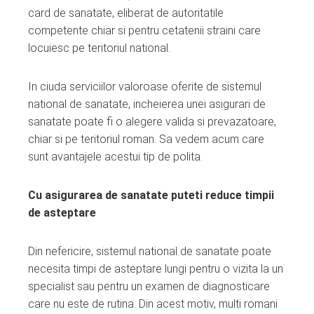
ter
card de sanatate, eliberat de autoritatile
competente chiar si pentru cetatenii straini care
edIn
locuiesc pe teritoriul national.
erest
In ciuda serviciilor valoroase oferite de sistemul
national de sanatate, incheierea unei asigurari de
mbleupon
sanatate poate fi o alegere valida si prevazatoare,
chiar si pe teritoriul roman. Sa vedem acum care
sunt avantajele acestui tip de polita.
l
Cu asigurarea de sanatate puteti reduce timpii
de asteptare
Din nefericire, sistemul national de sanatate poate
necesita timpi de asteptare lungi pentru o vizita la un
specialist sau pentru un examen de diagnosticare
care nu este de rutina. Din acest motiv, multi romani