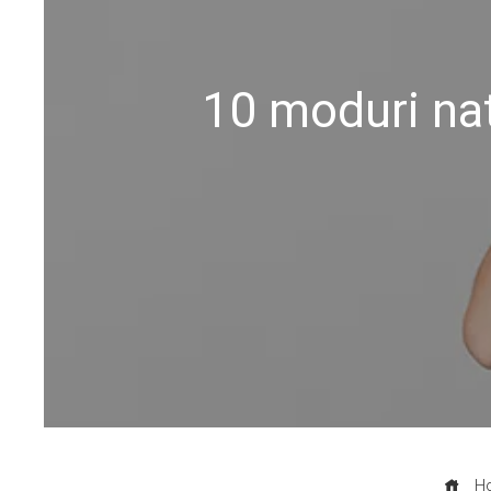
10 moduri nat
H