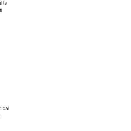
l te
ti
i dai
e