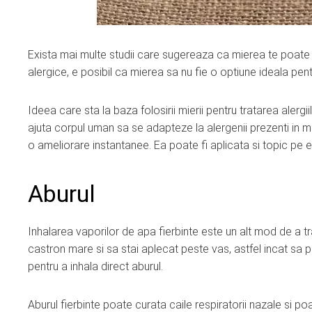
Exista mai multe studii care sugereaza ca mierea te poate aj
alergice, e posibil ca mierea sa nu fie o optiune ideala pent
Ideea care sta la baza folosirii mierii pentru tratarea alergi
ajuta corpul uman sa se adapteze la alergenii prezenti in me
o ameliorare instantanee. Ea poate fi aplicata si topic pe er
Aburul
Inhalarea vaporilor de apa fierbinte este un alt mod de a tra
castron mare si sa stai aplecat peste vas, astfel incat sa 
pentru a inhala direct aburul.
Aburul fierbinte poate curata caile respiratorii nazale si p