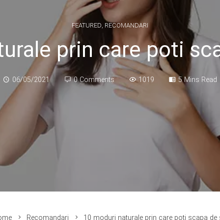
FEATURED
,
RECOMANDARI
urale prin care poti sc
06/05/2021
0 Comments
1019
5 Mins Read
ome
Recomandari
10 moduri naturale prin care poti scapa de 