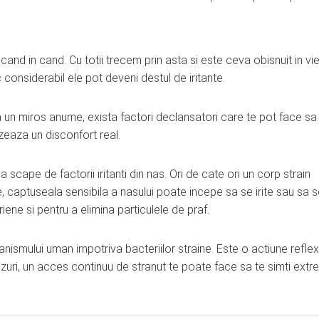
and in cand. Cu totii trecem prin asta si este ceva obisnuit in vie
considerabil ele pot deveni destul de iritante.
 un miros anume, exista factori declansatori care te pot face sa
uzeaza un disconfort real.
scape de factorii iritanti din nas. Ori de cate ori un corp strain
, captuseala sensibila a nasului poate incepe sa se irite sau sa 
iene si pentru a elimina particulele de praf.
anismului uman impotriva bacteriilor straine. Este o actiune reflex
zuri, un acces continuu de stranut te poate face sa te simti ext