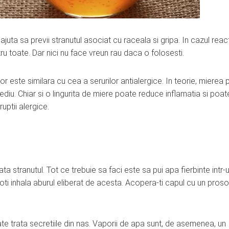
uta sa previi stranutul asociat cu raceala si gripa. In cazul react
ru toate. Dar nici nu face vreun rau daca o folosesti.
ilor este similara cu cea a serurilor antialergice. In teorie, mierea
diu. Chiar si o lingurita de miere poate reduce inflamatia si poat
uptii alergice.
ta stranutul. Tot ce trebuie sa faci este sa pui apa fierbinte intr-
poti inhala aburul eliberat de acesta. Acopera-ti capul cu un pros
oate trata secretiile din nas. Vaporii de apa sunt, de asemenea, un