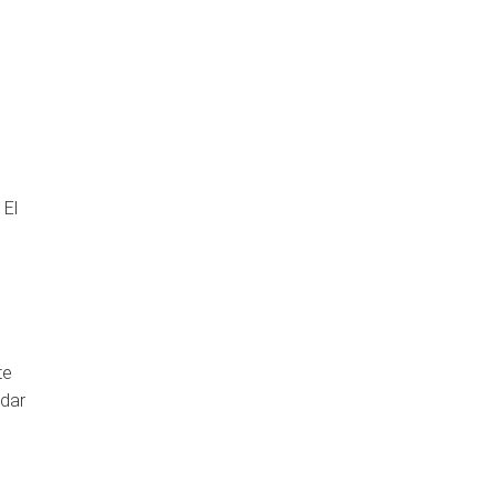
 El
te
 dar