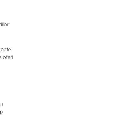
iilor
 poate
e oferi
un
op