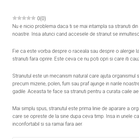
0
(
0
)
Nu e nicio problema daca ti se mai intampla sa stranuti din c
ebook
noastre. Insa atunci cand accesele de stranut se inmultesc 
ter
Fie ca este vorba despre o raceala sau despre o alergie la
stranuti fara oprire. Este ceva ce nu poti opri si care iti ca
edIn
Stranutul este un mecanism natural care ajuta organismul sa 
erest
precum mizerie, polen, fum sau praf ajunge in narile noastre
gadile. Aceasta te face sa stranuti pentru a curata caile aer
mbleupon
Mai simplu spus, stranutul este prima linie de aparare a org
l
care se opreste de la sine dupa ceva timp. Insa in unele ca
inconfortabil si sa ramai fara aer.