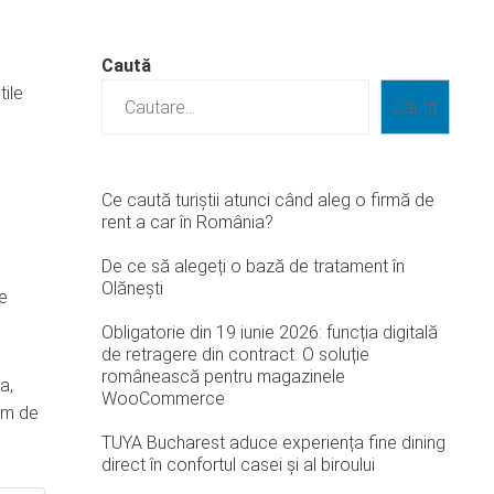
Caută
tile
Caută
Ce caută turiștii atunci când aleg o firmă de
rent a car în România?
De ce să alegeți o bază de tratament în
Olănești
se
Obligatorie din 19 iunie 2026: funcția digitală
de retragere din contract. O soluție
românească pentru magazinele
a,
WooCommerce
rem de
TUYA Bucharest aduce experiența fine dining
direct în confortul casei și al biroului