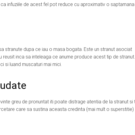
a ca infuziile de acest fel pot reduce cu aproximativ o saptamana
sa stranute dupa ce iau o masa bogata. Este un stranut asociat
u reusit inca sa inteleaga ce anume produce acest tip de stranut.
ci si luand muscaturi mai mici.
iudate
nte greu de pronuntat iti poate distrage atentia de la stranut si 
ercetare care sa sustina aceasta credinta (mai mult o superstitie)