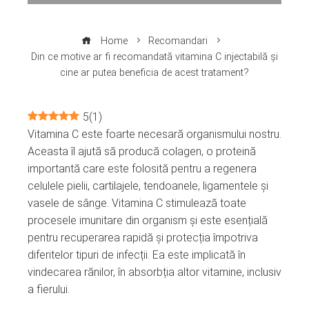
Home
Recomandari
Din ce motive ar fi recomandată vitamina C injectabilă și
cine ar putea beneficia de acest tratament?
5
(
1
)
Vitamina C este foarte necesară organismului nostru.
ebook
Aceasta îl ajută să producă colagen, o proteină
importantă care este folosită pentru a regenera
ter
celulele pielii, cartilajele, tendoanele, ligamentele și
vasele de sânge. Vitamina C stimulează toate
edIn
procesele imunitare din organism și este esențială
pentru recuperarea rapidă și protecția împotriva
erest
diferitelor tipuri de infecții. Ea este implicată în
vindecarea rănilor, în absorbția altor vitamine, inclusiv
a fierului.
mbleupon