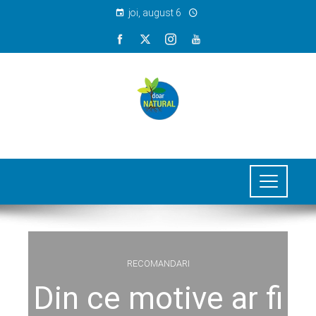
joi, august 6
RECOMANDARI
Din ce motive ar fi