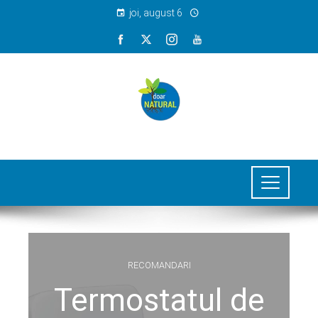
joi, august 6
RECOMANDARI
Termostatul de