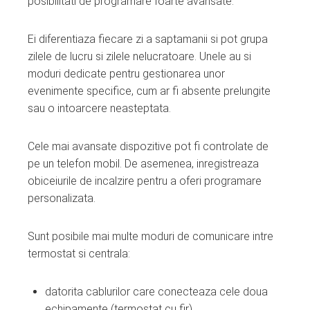
posibilitati de programare foarte avansate.
Ei diferentiaza fiecare zi a saptamanii si pot grupa
zilele de lucru si zilele nelucratoare. Unele au si
moduri dedicate pentru gestionarea unor
evenimente specifice, cum ar fi absente prelungite
sau o intoarcere neasteptata.
Cele mai avansate dispozitive pot fi controlate de
pe un telefon mobil. De asemenea, inregistreaza
obiceiurile de incalzire pentru a oferi programare
personalizata.
Sunt posibile mai multe moduri de comunicare intre
termostat si centrala:
datorita cablurilor care conecteaza cele doua
echipamente (termostat cu fir)