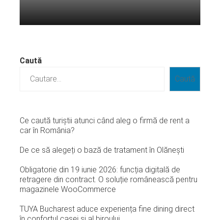
Citeste mai departe...
Caută
Caută
Ce caută turiștii atunci când aleg o firmă de rent a
car în România?
De ce să alegeți o bază de tratament în Olănești
Obligatorie din 19 iunie 2026: funcția digitală de
retragere din contract. O soluție românească pentru
magazinele WooCommerce
TUYA Bucharest aduce experiența fine dining direct
în confortul casei și al biroului