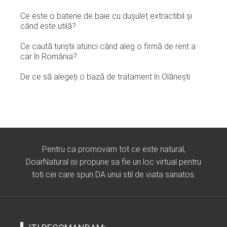
Ce este o baterie de baie cu dușuleț extractibil și
când este utilă?
Ce caută turiștii atunci când aleg o firmă de rent a
car în România?
De ce să alegeți o bază de tratament în Olănești
Pentru ca promovam tot ce este natural,
DoarNatural isi propune sa fie un loc virtual pentru
toti cei care spun DA unui stil de viata sanatos.