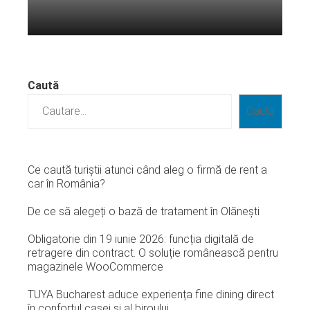
Citeste mai departe...
Caută
Caută
Ce caută turiștii atunci când aleg o firmă de rent a
car în România?
De ce să alegeți o bază de tratament în Olănești
Obligatorie din 19 iunie 2026: funcția digitală de
retragere din contract. O soluție românească pentru
magazinele WooCommerce
TUYA Bucharest aduce experiența fine dining direct
în confortul casei și al biroului