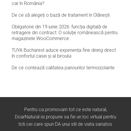
car în România?
De ce să alegeți o bază de tratament în Olănești
Obligatorie din 19 iunie 2026: funcția digitală de
retragere din contract. O soluție românească pentru
magazinele WooCommerce
TUYA Bucharest aduce experiența fine dining direct
în confortul casei și al biroului
De ce contează calitatea panourilor termoizolante
Pentru ca promovam tot ce este natural,
DoarNatural isi propune sa fie un loc virtual pentru
toti cei care spun DA unui stil de viata sanatos.