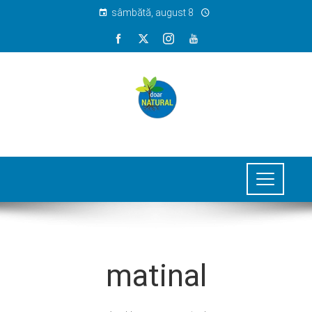
sâmbătă, august 8
matinal