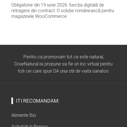
Obligatorie din 19 iunie 2026: funcția digitală de
retragere din contract. O soluție românească pentru
magazinele WooCommerce
Pentru ca promovam tot ce este natural,
DoarNatural isi propune sa fie un loc virtual pentru
toti cei care spun DA unui stil de viata sanatos.
ITI RECOMANDAM:
Alimente Bio
Activitati in Brasov