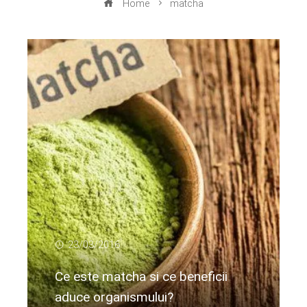
Home
matcha
23/03/2016
Ce este matcha si ce beneficii
aduce organismului?