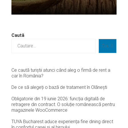
Citeste mai departe...
Caută
Caută
Ce caută turiștii atunci când aleg o firmă de rent a
car în România?
De ce să alegeți o bază de tratament în Olănești
Obligatorie din 19 iunie 2026: funcția digitală de
retragere din contract. O soluție românească pentru
magazinele WooCommerce
TUYA Bucharest aduce experiența fine dining direct
în confortul casei și al biroului