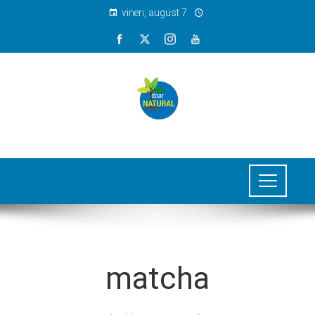
vineri, august 7
matcha