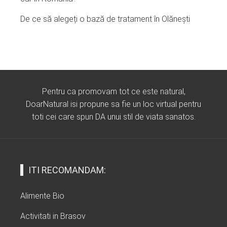
De ce să alegeți o bază de tratament în Olănești
Pentru ca promovam tot ce este natural,
DoarNatural isi propune sa fie un loc virtual pentru
toti cei care spun DA unui stil de viata sanatos.
ITI RECOMANDAM:
Alimente Bio
Activitati in Brasov