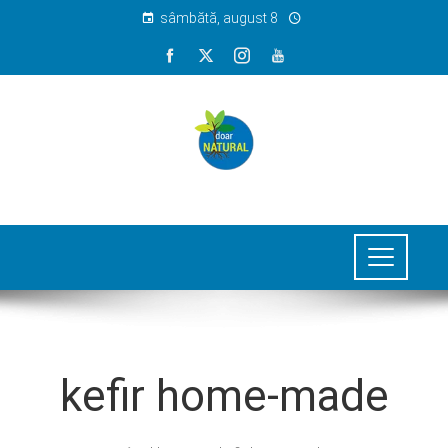
sâmbătă, august 8
kefir home-made