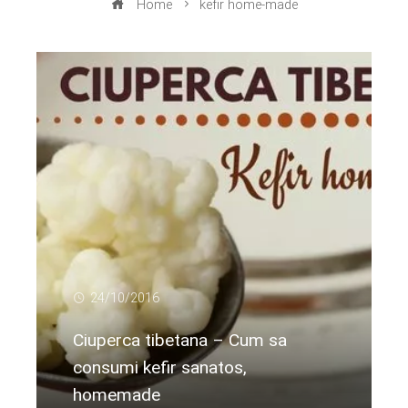
Home
kefir home-made
24/10/2016
Ciuperca tibetana – Cum sa
consumi kefir sanatos,
homemade