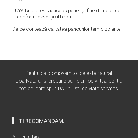
TUYA Bucharest aduce experiența fine dining direct
în confortul casei și al biroului
De ce contează calitatea panourilor termoizolante
Pentru ca promovam tot ce este natural,
DoarNatural isi propune sa fie un loc virtual pentru
toti cei care spun DA unui stil de viata sanatos.
ITI RECOMANDAM:
Alimente Bio