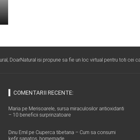
l, DoarNatural isi propune sa fie un loc virtual pentru toti cei ca
COMENTARII RECENTE:
Maria
pe
Merisoarele, sursa miraculosilor antioxidanti
– 10 beneficii surprinzatoare
Dinu Emil
pe
Ciuperca tibetana – Cum sa consumi
kefir sanatos, homemade