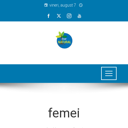
vineri, august 7
femei