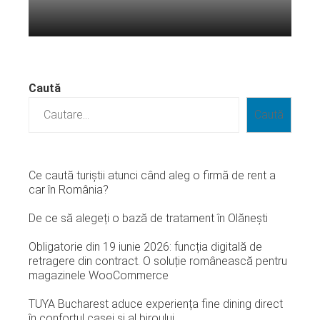
Citeste mai departe...
Caută
Caută
Ce caută turiștii atunci când aleg o firmă de rent a
car în România?
De ce să alegeți o bază de tratament în Olănești
Obligatorie din 19 iunie 2026: funcția digitală de
retragere din contract. O soluție românească pentru
magazinele WooCommerce
TUYA Bucharest aduce experiența fine dining direct
în confortul casei și al biroului