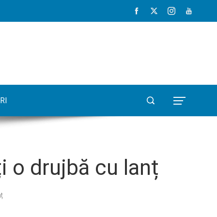
RI
 o drujbă cu lanț
ț