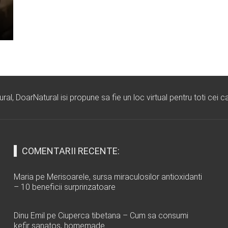
l, DoarNatural isi propune sa fie un loc virtual pentru toti cei ca
COMENTARII RECENTE:
Maria
pe
Merisoarele, sursa miraculosilor antioxidanti
– 10 beneficii surprinzatoare
Dinu Emil
pe
Ciuperca tibetana – Cum sa consumi
kefir sanatos, homemade